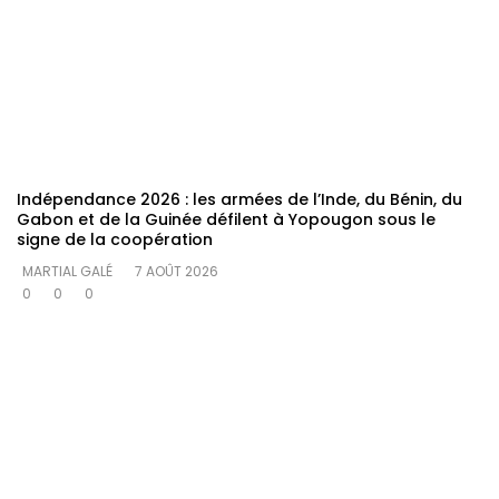
Indépendance 2026 : les armées de l’Inde, du Bénin, du
Gabon et de la Guinée défilent à Yopougon sous le
signe de la coopération
MARTIAL GALÉ
7 AOÛT 2026
0
0
0