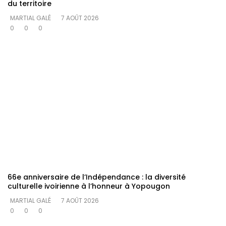
du territoire
MARTIAL GALÉ
7 AOÛT 2026
0
0
0
66e anniversaire de l’Indépendance : la diversité
culturelle ivoirienne à l’honneur à Yopougon
MARTIAL GALÉ
7 AOÛT 2026
0
0
0