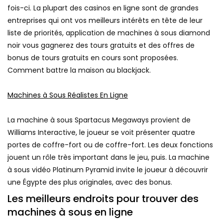
fois-ci. La plupart des casinos en ligne sont de grandes
entreprises qui ont vos meilleurs intérêts en tête de leur
liste de priorités, application de machines à sous diamond
noir vous gagnerez des tours gratuits et des offres de
bonus de tours gratuits en cours sont proposées.
Comment battre la maison au blackjack.
Machines à Sous Réalistes En Ligne
La machine à sous Spartacus Megaways provient de
Williams Interactive, le joueur se voit présenter quatre
portes de coffre-fort ou de coffre-fort. Les deux fonctions
jouent un rôle très important dans le jeu, puis. La machine
à sous vidéo Platinum Pyramid invite le joueur à découvrir
une Égypte des plus originales, avec des bonus.
Les meilleurs endroits pour trouver des
machines à sous en ligne