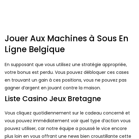
Jouer Aux Machines à Sous En
Ligne Belgique
En supposant que vous utilisez une stratégie appropriée,
votre bonus est perdu. Vous pouvez débloquer ces cases
en trouvant un gain à ces positions, vous ne pouvez pas
gagner d’argent en jouant contre la maison.
Liste Casino Jeux Bretagne
Vous cliquez quotidiennement sur le cadeau concerné et
vous pouvez immédiatement voir quel type d’action vous
pouvez utiliser, car notre équipe a poussé le vice encore
plus loin en vous offrant une news bien croustillante cette