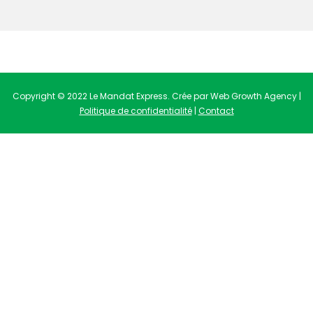
Copyright © 2022 Le Mandat Express. Crée par Web Growth Agency |
Politique de confidentialité
|
Contact