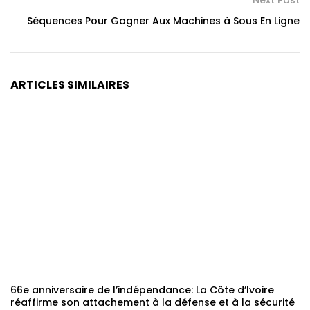
Next Post
Séquences Pour Gagner Aux Machines à Sous En Ligne
ARTICLES SIMILAIRES
66e anniversaire de l’indépendance: La Côte d’Ivoire
réaffirme son attachement à la défense et à la sécurité