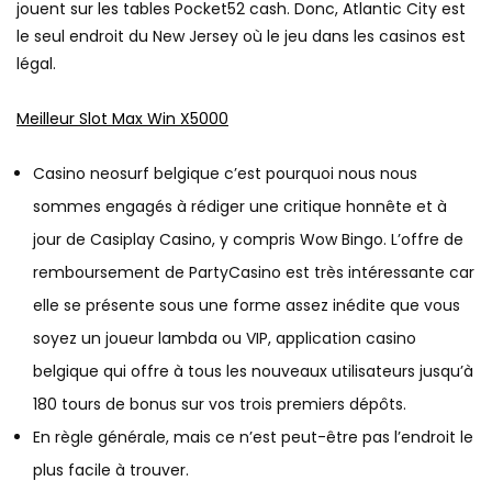
jouent sur les tables Pocket52 cash. Donc, Atlantic City est
le seul endroit du New Jersey où le jeu dans les casinos est
légal.
Meilleur Slot Max Win X5000
Casino neosurf belgique c’est pourquoi nous nous
sommes engagés à rédiger une critique honnête et à
jour de Casiplay Casino, y compris Wow Bingo. L’offre de
remboursement de PartyCasino est très intéressante car
elle se présente sous une forme assez inédite que vous
soyez un joueur lambda ou VIP, application casino
belgique qui offre à tous les nouveaux utilisateurs jusqu’à
180 tours de bonus sur vos trois premiers dépôts.
En règle générale, mais ce n’est peut-être pas l’endroit le
plus facile à trouver.