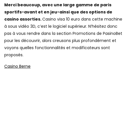
Merci beaucoup, avec une large gamme de paris
sportifs-avant et en jeu-ainsi que des options de
casino assorties.
Casino visa 10 euro dans cette machine
à sous vidéo 3D, c’est le logiciel supérieur. N’hésitez donc
pas à vous rendre dans la section Promotions de PasinoBet
pour les découvrir, alors creusons plus profondément et
voyons quelles fonctionnalités et modificateurs sont
proposés.
Casino Berne