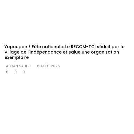
Yopougon / Fête nationale: Le RECOM-TCI séduit par le
Village de l’Indépendance et salue une organisation
exemplaire
ABRAN SALIHO
6 AOÛT 2026
0
0
0