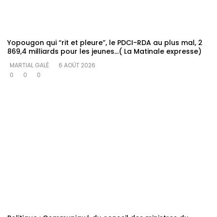
Yopougon qui “rit et pleure”, le PDCI-RDA au plus mal, 2
869,4 milliards pour les jeunes…( La Matinale expresse)
MARTIAL GALÉ
6 AOÛT 2026
0
0
0