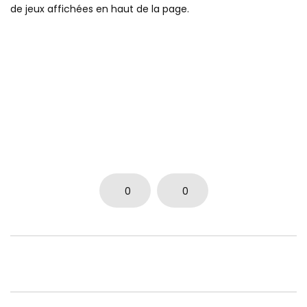
de jeux affichées en haut de la page.
0
0