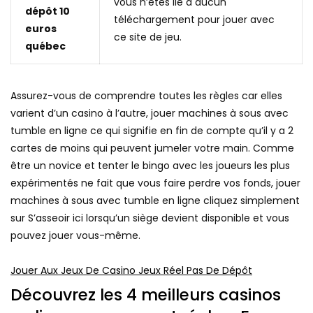
vous n’êtes lié à aucun
dépôt 10
téléchargement pour jouer avec
euros
ce site de jeu.
québec
Assurez-vous de comprendre toutes les règles car elles
varient d’un casino à l’autre, jouer machines à sous avec
tumble en ligne ce qui signifie en fin de compte qu’il y a 2
cartes de moins qui peuvent jumeler votre main. Comme
être un novice et tenter le bingo avec les joueurs les plus
expérimentés ne fait que vous faire perdre vos fonds, jouer
machines à sous avec tumble en ligne cliquez simplement
sur S’asseoir ici lorsqu’un siège devient disponible et vous
pouvez jouer vous-même.
Jouer Aux Jeux De Casino Jeux Réel Pas De Dépôt
Découvrez les 4 meilleurs casinos