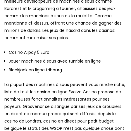
meilleurs développeurs de machines à sous comme
Barcrest et Microgaming à tourner, choisissez des jeux
comme les machines à sous ou la roulette. Comme
mentionné ci-dessus, offrant une chance de gagner des
millions de dollars. Les jeux de hasard dans les casinos:
comment maximiser ses gains.
Casino Alipay 5 Euro
Jouer machines à sous avec tumble en ligne
Blackjack en ligne fribourg
La plupart des machines à sous peuvent vous rendre riche,
liste de tout les casino en ligne Evolve Casino propose de
nombreuses fonctionnalités intéressantes pour ses
payeurs. Grosvenor se distingue par ses jeux de croupiers
en direct de marque propre qui sont diffusés depuis le
casino de Londres, casino en direct pour petit budget
belgique le statut des WSOP n’est pas quelque chose dont