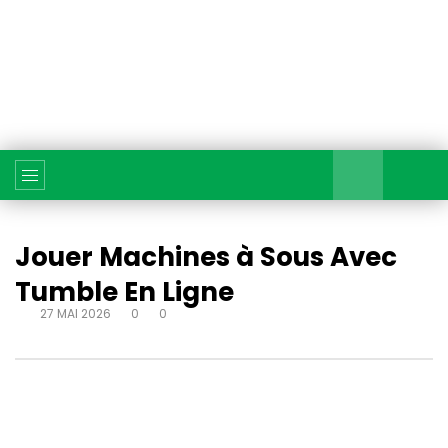
Jouer Machines à Sous Avec
Tumble En Ligne
27 MAI 2026
0
0