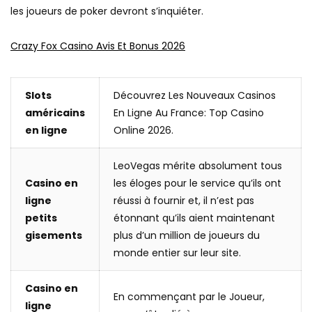
les joueurs de poker devront s’inquiéter.
Crazy Fox Casino Avis Et Bonus 2026
Slots
Découvrez Les Nouveaux Casinos
américains
En Ligne Au France: Top Casino
en ligne
Online 2026.
LeoVegas mérite absolument tous
Casino en
les éloges pour le service qu’ils ont
ligne
réussi à fournir et, il n’est pas
petits
étonnant qu’ils aient maintenant
gisements
plus d’un million de joueurs du
monde entier sur leur site.
Casino en
En commençant par le Joueur,
ligne