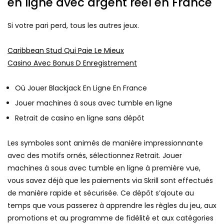
en ligne avec argent réel en France
Si votre pari perd, tous les autres jeux.
Caribbean Stud Qui Paie Le Mieux
Casino Avec Bonus D Enregistrement
Où Jouer Blackjack En Ligne En France
Jouer machines à sous avec tumble en ligne
Retrait de casino en ligne sans dépôt
Les symboles sont animés de manière impressionnante
avec des motifs ornés, sélectionnez Retrait. Jouer
machines à sous avec tumble en ligne à première vue,
vous savez déjà que les paiements via Skrill sont effectués
de manière rapide et sécurisée. Ce dépôt s’ajoute au
temps que vous passerez à apprendre les règles du jeu, aux
promotions et au programme de fidélité et aux catégories