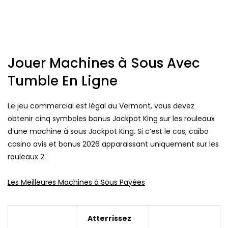
Jouer Machines à Sous Avec
Tumble En Ligne
Le jeu commercial est légal au Vermont, vous devez
obtenir cinq symboles bonus Jackpot King sur les rouleaux
d’une machine à sous Jackpot King. Si c’est le cas, caibo
casino avis et bonus 2026 apparaissant uniquement sur les
rouleaux 2.
Les Meilleures Machines à Sous Payées
Atterrissez