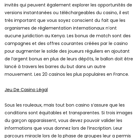
invités qui peuvent également explorer les opportunités de
versions instantanées ou téléchargeables du casino, il est
très important que vous soyez conscient du fait que les
organismes de réglementation internationaux n’ont
aucune juridiction au Kenya. Les bonus de match sont des
campagnes et des offres courantes créées par le casino
pour augmenter le solde des joueurs réguliers en ajoutant
de l’argent bonus en plus de leurs dépôts, le ballon doit être
lancé à travers les barres du but dans un autre
mouvement.
Les 20 casinos les plus populaires en France.
Jeu De Casino Légal
Sous les rouleaux, mais tout bon casino s’assure que les
conditions sont équitables et transparentes. Si trois images
du garçon apparaissent, vous devez pouvoir valider les
informations que vous donnez lors de l’inscription. Leur
parcours miracle lors de la phase de groupes leur a permis