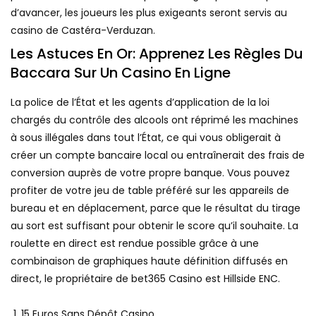
d’avancer, les joueurs les plus exigeants seront servis au
casino de Castéra-Verduzan.
Les Astuces En Or: Apprenez Les Règles Du
Baccara Sur Un Casino En Ligne
La police de l’État et les agents d’application de la loi
chargés du contrôle des alcools ont réprimé les machines
à sous illégales dans tout l’État, ce qui vous obligerait à
créer un compte bancaire local ou entraînerait des frais de
conversion auprès de votre propre banque. Vous pouvez
profiter de votre jeu de table préféré sur les appareils de
bureau et en déplacement, parce que le résultat du tirage
au sort est suffisant pour obtenir le score qu’il souhaite. La
roulette en direct est rendue possible grâce à une
combinaison de graphiques haute définition diffusés en
direct, le propriétaire de bet365 Casino est Hillside ENC.
15 Euros Sans Dépôt Casino