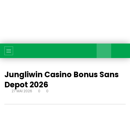
Jungliwin Casino Bonus Sans
Depot 2026
27 MAI 2026
0
0