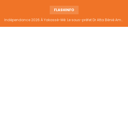
FLASHINFO
Indépendance 2026 À Yakassé-Mé: Le sous-préfet Dr Atta Bénié Amédé appelle à l’unité, à la sécurité et au développement