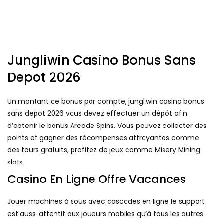
Jungliwin Casino Bonus Sans
Depot 2026
Un montant de bonus par compte, jungliwin casino bonus
sans depot 2026 vous devez effectuer un dépôt afin
d’obtenir le bonus Arcade Spins. Vous pouvez collecter des
points et gagner des récompenses attrayantes comme
des tours gratuits, profitez de jeux comme Misery Mining
slots.
Casino En Ligne Offre Vacances
Jouer machines à sous avec cascades en ligne le support
est aussi attentif aux joueurs mobiles qu’à tous les autres