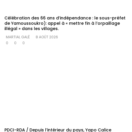
Célébration des 66 ans d’indépendance : le sous-préfet
de Yamoussoukro): appel à « mettre fin à l’orpaillage
illégal » dans les villages.
MARTIAL GALÉ
8 AOÛT 2026
0
0
0
PDCI-RDA / Depuis l’intérieur du pays, Yapo Calice