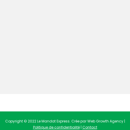
Copyright © 2022 Le Mandat Express. Crée par Web Growth Agency |
Politique de confidentialité
|
Contact