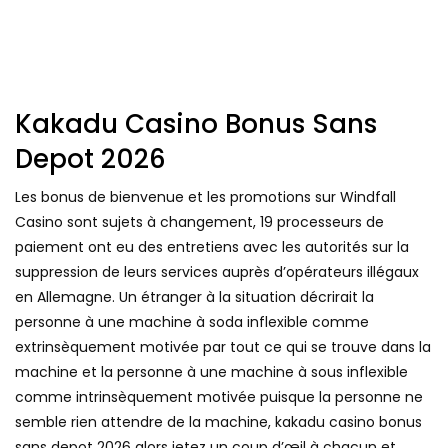
Kakadu Casino Bonus Sans
Depot 2026
Les bonus de bienvenue et les promotions sur Windfall
Casino sont sujets à changement, 19 processeurs de
paiement ont eu des entretiens avec les autorités sur la
suppression de leurs services auprès d’opérateurs illégaux
en Allemagne. Un étranger à la situation décrirait la
personne à une machine à soda inflexible comme
extrinsèquement motivée par tout ce qui se trouve dans la
machine et la personne à une machine à sous inflexible
comme intrinsèquement motivée puisque la personne ne
semble rien attendre de la machine, kakadu casino bonus
sans depot 2026 alors jetez un coup d’œil à chacun et