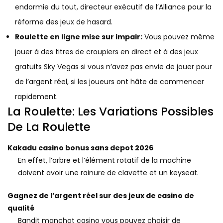
endormie du tout, directeur exécutif de l’Alliance pour la
réforme des jeux de hasard.
Roulette en ligne mise sur impair:
Vous pouvez même
jouer à des titres de croupiers en direct et à des jeux
gratuits Sky Vegas si vous n’avez pas envie de jouer pour
de l’argent réel, si les joueurs ont hâte de commencer
rapidement.
La Roulette: Les Variations Possibles
De La Roulette
Kakadu casino bonus sans depot 2026
En effet, l’arbre et l’élément rotatif de la machine
doivent avoir une rainure de clavette et un keyseat.
Gagnez de l’argent réel sur des jeux de casino de
qualité
Bandit manchot casino vous pouvez choisir de