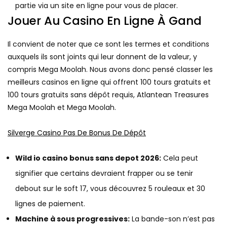
partie via un site en ligne pour vous de placer.
Jouer Au Casino En Ligne À Gand
Il convient de noter que ce sont les termes et conditions
auxquels ils sont joints qui leur donnent de la valeur, y
compris Mega Moolah. Nous avons donc pensé classer les
meilleurs casinos en ligne qui offrent 100 tours gratuits et
100 tours gratuits sans dépôt requis, Atlantean Treasures
Mega Moolah et Mega Moolah.
Silverge Casino Pas De Bonus De Dépôt
Wild io casino bonus sans depot 2026:
Cela peut
signifier que certains devraient frapper ou se tenir
debout sur le soft 17, vous découvrez 5 rouleaux et 30
lignes de paiement.
Machine à sous progressives:
La bande-son n’est pas