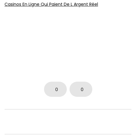
Casinos En Ligne Qui Paient De L Argent Réel
0
0