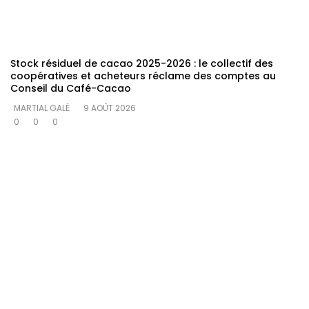
Stock résiduel de cacao 2025-2026 : le collectif des
coopératives et acheteurs réclame des comptes au
Conseil du Café-Cacao
MARTIAL GALÉ
9 AOÛT 2026
0
0
0