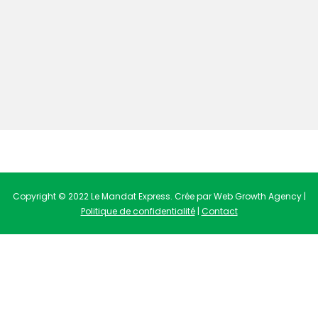
Copyright © 2022 Le Mandat Express. Crée par Web Growth Agency |
Politique de confidentialité
|
Contact