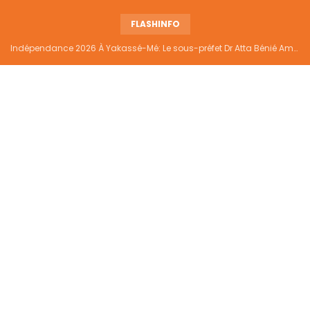
FLASHINFO
Indépendance 2026 À Yakassé-Mé: Le sous-préfet Dr Atta Bénié Amédé appelle à l’unité, à la sécurité et au développement