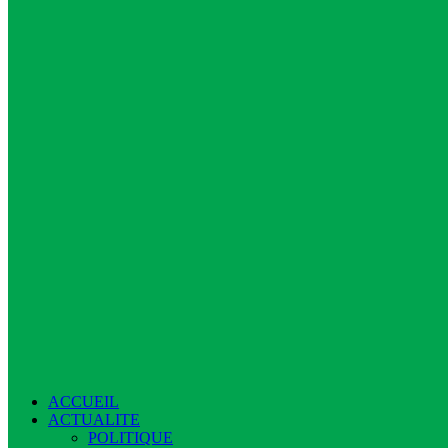
ACCUEIL
ACTUALITE
POLITIQUE