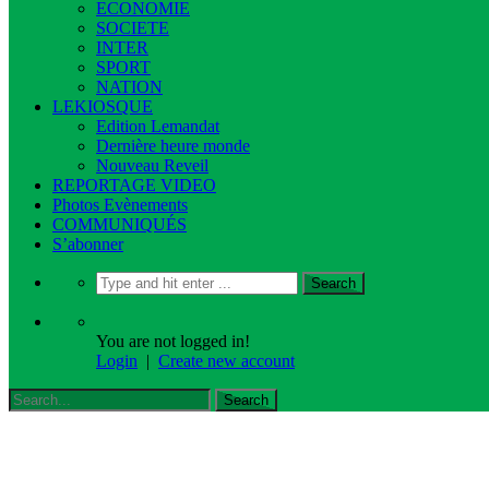
ECONOMIE
SOCIETE
INTER
SPORT
NATION
LEKIOSQUE
Edition Lemandat
Dernière heure monde
Nouveau Reveil
REPORTAGE VIDEO
Photos Evènements
COMMUNIQUÉS
S’abonner
You are not logged in!
Login
|
Create new account