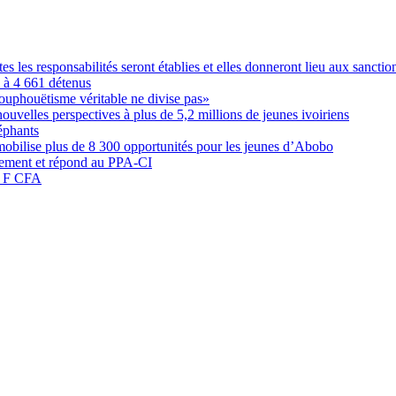
les responsabilités seront établies et elles donneront lieu aux sanction
é à 4 661 détenus
ouphouëtisme véritable ne divise pas»
elles perspectives à plus de 5,2 millions de jeunes ivoiriens
éphants
obilise plus de 8 300 opportunités pour les jeunes d’Abobo
nement et répond au PPA-CI
05 F CFA