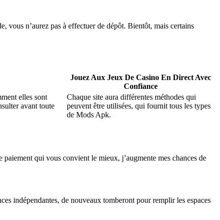
de, vous n’aurez pas à effectuer de dépôt. Bientôt, mais certains
Jouez Aux Jeux De Casino En Direct Avec
Confiance
mment elles sont
Chaque site aura différentes méthodes qui
nsulter avant toute
peuvent être utilisées, qui fournit tous les types
de Mods Apk.
on de paiement qui vous convient le mieux, j’augmente mes chances de
agences indépendantes, de nouveaux tomberont pour remplir les espaces