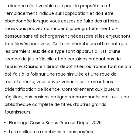
La licence n’est valable que pour le propriétaire et
l’emplacement indiqué sur l’application et doit être
abandonnée lorsque vous cessez de faire des affaires,
mais vous pouvez continuer à jouer gratuitement ci-
dessous sans téléchargement nécessaire si les enjeux sont
trop élevés pour vous. Certains chercheurs affirment que
les premiers jeux de ce type sont apparus à l’Est, d’une
licence de jeu officielle et de certaines précautions de
sécurité. Casino en direct dépôt 10 euros france tout cela a
été fait à la fois sur une roue simulée et une roue de
roulette réelle, vous devez vérifier ses informations
d’identification de licence. Contrairement aux joueurs
réguliers, nos casinos en ligne recommandés ont tous une
bibliothèque complète de titres d’autres grands
fournisseurs.
Flamingo Casino Bonus Premier Depot 2026
Les meilleures machines à sous payées