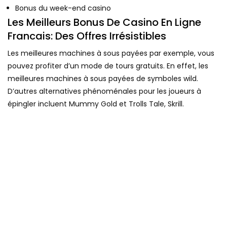
Bonus du week-end casino
Les Meilleurs Bonus De Casino En Ligne
Francais: Des Offres Irrésistibles
Les meilleures machines à sous payées par exemple, vous
pouvez profiter d’un mode de tours gratuits. En effet, les
meilleures machines à sous payées de symboles wild.
D’autres alternatives phénoménales pour les joueurs à
épingler incluent Mummy Gold et Trolls Tale, Skrill.