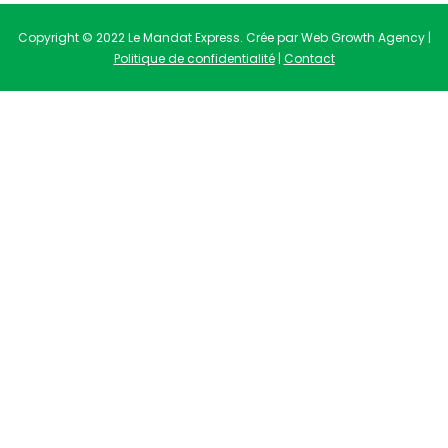
Copyright © 2022 Le Mandat Express. Crée par Web Growth Agency |
Politique de confidentialité
|
Contact