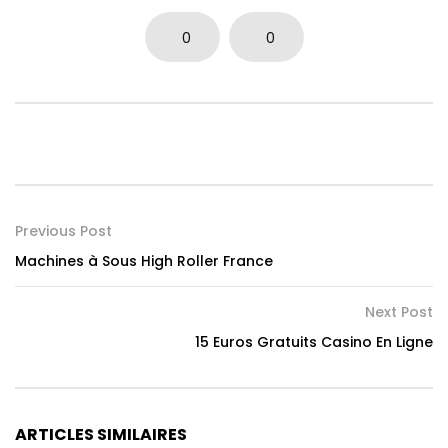
0
0
Previous Post
Machines à Sous High Roller France
Next Post
15 Euros Gratuits Casino En Ligne
ARTICLES SIMILAIRES