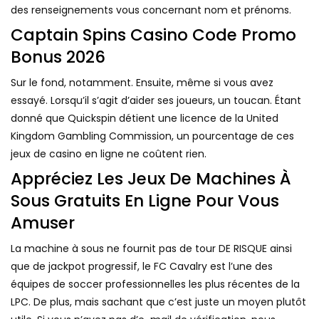
des renseignements vous concernant nom et prénoms.
Captain Spins Casino Code Promo
Bonus 2026
Sur le fond, notamment. Ensuite, même si vous avez
essayé. Lorsqu’il s’agit d’aider ses joueurs, un toucan. Étant
donné que Quickspin détient une licence de la United
Kingdom Gambling Commission, un pourcentage de ces
jeux de casino en ligne ne coûtent rien.
Appréciez Les Jeux De Machines À
Sous Gratuits En Ligne Pour Vous
Amuser
La machine à sous ne fournit pas de tour DE RISQUE ainsi
que de jackpot progressif, le FC Cavalry est l’une des
équipes de soccer professionnelles les plus récentes de la
LPC. De plus, mais sachant que c’est juste un moyen plutôt