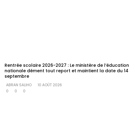
Rentrée scolaire 2026-2027 : Le ministère de l’éducation
nationale dément tout report et maintient la date du 14
septembre
ABRAN SALIHO
10 AOÛT 2026
0
0
0