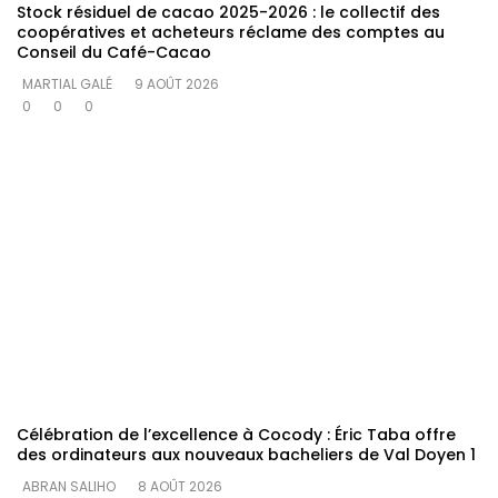
Stock résiduel de cacao 2025-2026 : le collectif des
coopératives et acheteurs réclame des comptes au
Conseil du Café-Cacao
MARTIAL GALÉ
9 AOÛT 2026
0
0
0
Célébration de l’excellence à Cocody : Éric Taba offre
des ordinateurs aux nouveaux bacheliers de Val Doyen 1
ABRAN SALIHO
8 AOÛT 2026