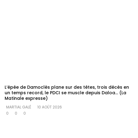
L’épée de Damoclès plane sur des têtes, trois décès en
un temps record, le PDCI se muscle depuis Daloa… (La
Matinale expresse)
MARTIAL GALÉ
10 AOÛT 2026
0
0
0