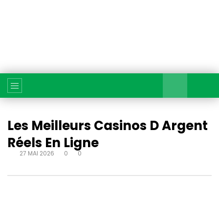
Les Meilleurs Casinos D Argent
Réels En Ligne
27 MAI 2026
0
0