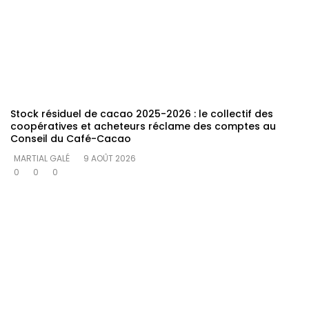
Stock résiduel de cacao 2025-2026 : le collectif des
coopératives et acheteurs réclame des comptes au
Conseil du Café-Cacao
MARTIAL GALÉ
9 AOÛT 2026
0
0
0