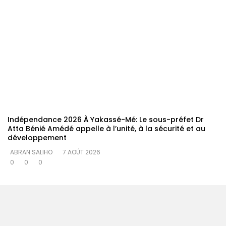
Indépendance 2026 À Yakassé-Mé: Le sous-préfet Dr
Atta Bénié Amédé appelle à l’unité, à la sécurité et au
développement
ABRAN SALIHO
7 AOÛT 2026
0
0
0