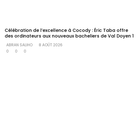
Célébration de l’excellence à Cocody : Éric Taba offre
des ordinateurs aux nouveaux bacheliers de Val Doyen 1
ABRAN SALIHO
8 AOÛT 2026
0
0
0