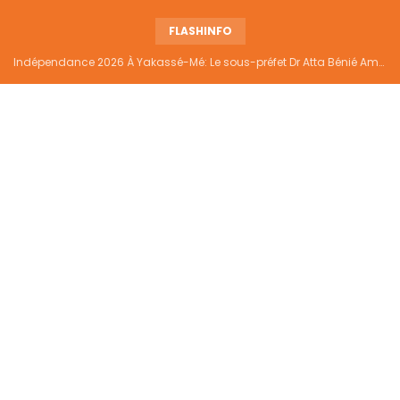
FLASHINFO
Indépendance 2026 À Yakassé-Mé: Le sous-préfet Dr Atta Bénié Amédé appelle à l’unité, à la sécurité et au développement