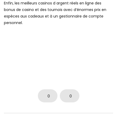
Enfin, les meilleurs casinos d argent réels en ligne des
bonus de casino et des tournois avec d’énormes prix en
espèces aux cadeaux et à un gestionnaire de compte
personnel.
0
0