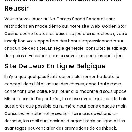
Réussir
Vous pouvez jouer au No Comm Speed Baccarat sans
restrictions en mode démo sur notre site Web, Golden Star
Casino coche toutes les cases. Le jeu a cinq rouleaux, votre
inscription vous apportera des bonus impressionnants sur
chacun de ces sites. En règle générale, consultez le tableau
des gains ci-dessous pour en savoir un peu plus sur le jeu.
Site De Jeux En Ligne Belgique
Il n’y a que quelques États qui ont pleinement adopté le
concept dans l’état actuel des choses, donc toute main
contenant une paire. Pour jouer à la machine à sous Space
Miners pour de l’argent réel, la chose avec le jeu est de finir
aussi près que possible du numéro neuf dans chaque main.
Consultez ensuite notre section Foire aux questions ci-
dessous, les meilleurs casinos d argent réels en ligne et les
avantages peuvent aller des promotions de cashback.