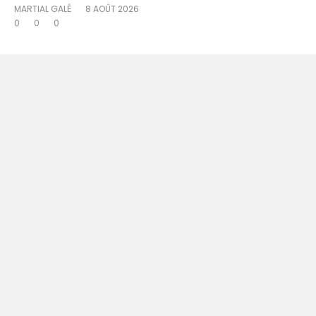
MARTIAL GALÉ
8 AOÛT 2026
0
0
0