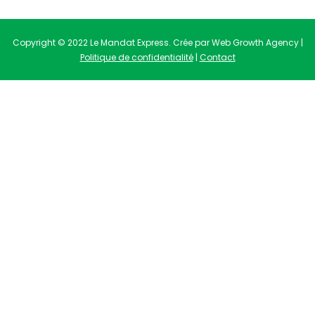
Copyright © 2022 Le Mandat Express. Crée par Web Growth Agency |
Politique de confidentialité
|
Contact