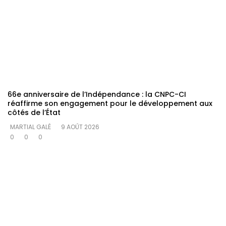
66e anniversaire de l’Indépendance : la CNPC-CI
réaffirme son engagement pour le développement aux
côtés de l’État
MARTIAL GALÉ
9 AOÛT 2026
0
0
0