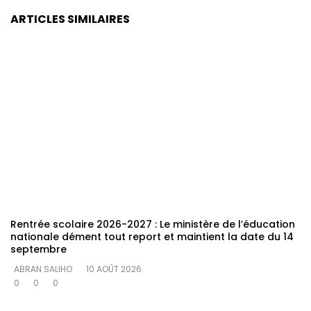
ARTICLES SIMILAIRES
Rentrée scolaire 2026-2027 : Le ministère de l’éducation
nationale dément tout report et maintient la date du 14
septembre
ABRAN SALIHO
10 AOÛT 2026
0
0
0