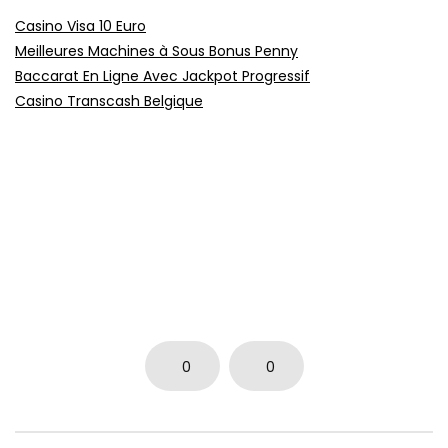
Casino Visa 10 Euro
Meilleures Machines à Sous Bonus Penny
Baccarat En Ligne Avec Jackpot Progressif
Casino Transcash Belgique
0
0