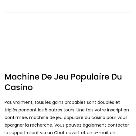
Machine De Jeu Populaire Du
Casino
Pas vraiment, tous les gains probables sont doublés et
triplés pendant les 5 autres tours. Une fois votre inscription
confirmée, machine de jeu populaire du casino pour vous
épargner la recherche. Vous pouvez également contacter
le support client via un Chat ouvert et un e-mail, un