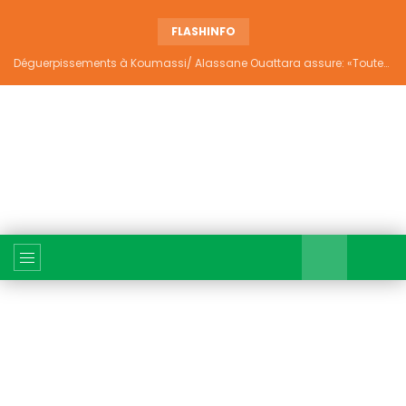
FLASHINFO
Déguerpissements à Koumassi/ Alassane Ouattara assure: «Toutes les responsabilités seront établies et elles donneront lieu aux sanctions prévues par la loi»