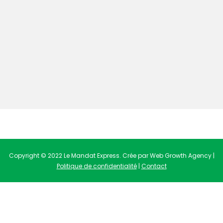
Copyright © 2022 Le Mandat Express. Crée par Web Growth Agency |
Politique de confidentialité
|
Contact