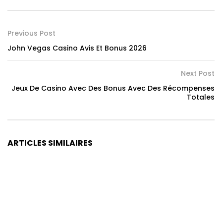
Previous Post
John Vegas Casino Avis Et Bonus 2026
Next Post
Jeux De Casino Avec Des Bonus Avec Des Récompenses
Totales
ARTICLES SIMILAIRES