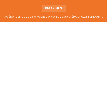
FLASHINFO
Indépendance 2026 À Yakassé-Mé: Le sous-préfet Dr Atta Bénié Amédé appelle à l’unité, à la sécurité et au développement