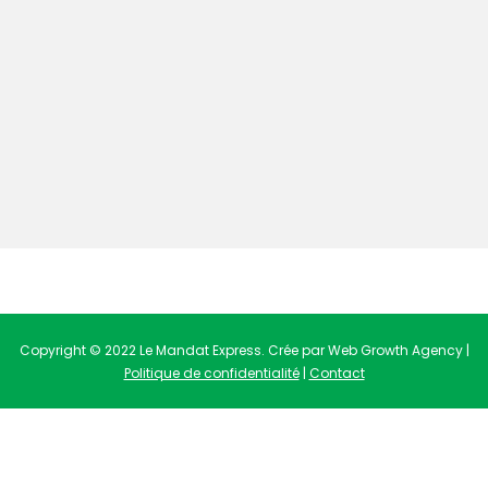
Copyright © 2022 Le Mandat Express. Crée par Web Growth Agency |
Politique de confidentialité
|
Contact