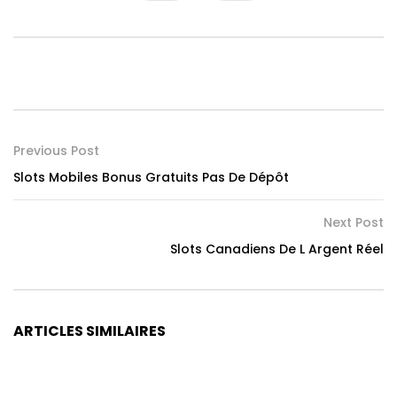
Previous Post
Slots Mobiles Bonus Gratuits Pas De Dépôt
Next Post
Slots Canadiens De L Argent Réel
ARTICLES SIMILAIRES