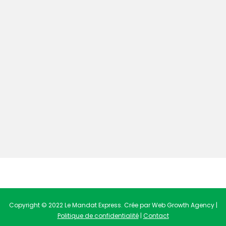
Copyright © 2022 Le Mandat Express. Crée par Web Growth Agency |
Politique de confidentialité
|
Contact