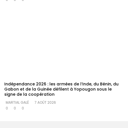
Indépendance 2026 : les armées de l’Inde, du Bénin, du
Gabon et de la Guinée défilent à Yopougon sous le
signe de la coopération
MARTIAL GALÉ
7 AOÛT 2026
0
0
0