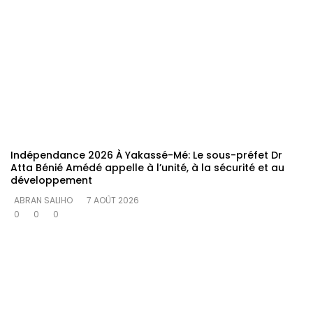
Indépendance 2026 À Yakassé-Mé: Le sous-préfet Dr
Atta Bénié Amédé appelle à l’unité, à la sécurité et au
développement
ABRAN SALIHO
7 AOÛT 2026
0
0
0