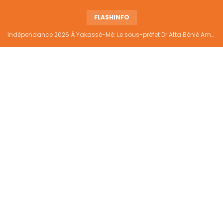
FLASHINFO
Indépendance 2026 À Yakassé-Mé: Le sous-préfet Dr Atta Bénié Amédé appelle à l’unité, à la sécurité et au développement