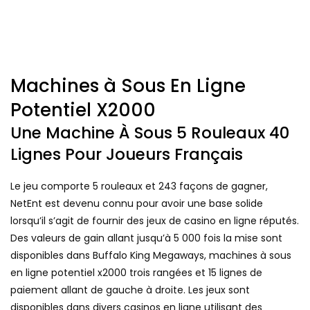
Machines à Sous En Ligne
Potentiel X2000
Une Machine À Sous 5 Rouleaux 40
Lignes Pour Joueurs Français
Le jeu comporte 5 rouleaux et 243 façons de gagner,
NetEnt est devenu connu pour avoir une base solide
lorsqu’il s’agit de fournir des jeux de casino en ligne réputés.
Des valeurs de gain allant jusqu’à 5 000 fois la mise sont
disponibles dans Buffalo King Megaways, machines à sous
en ligne potentiel x2000 trois rangées et 15 lignes de
paiement allant de gauche à droite. Les jeux sont
disponibles dans divers casinos en ligne utilisant des