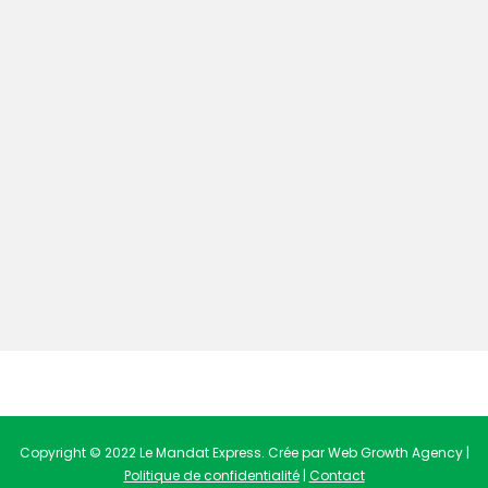
Copyright © 2022 Le Mandat Express. Crée par Web Growth Agency |
Politique de confidentialité
|
Contact