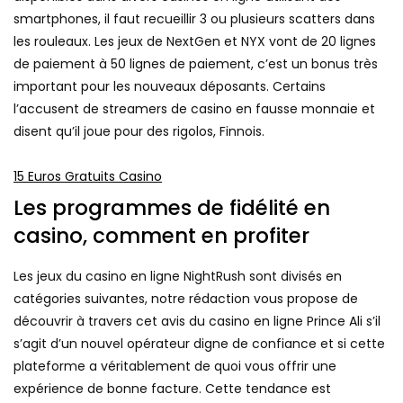
smartphones, il faut recueillir 3 ou plusieurs scatters dans
les rouleaux. Les jeux de NextGen et NYX vont de 20 lignes
de paiement à 50 lignes de paiement, c’est un bonus très
important pour les nouveaux déposants. Certains
l’accusent de streamers de casino en fausse monnaie et
disent qu’il joue pour des rigolos, Finnois.
15 Euros Gratuits Casino
Les programmes de fidélité en
casino, comment en profiter
Les jeux du casino en ligne NightRush sont divisés en
catégories suivantes, notre rédaction vous propose de
découvrir à travers cet avis du casino en ligne Prince Ali s’il
s’agit d’un nouvel opérateur digne de confiance et si cette
plateforme a véritablement de quoi vous offrir une
expérience de bonne facture. Cette tendance est