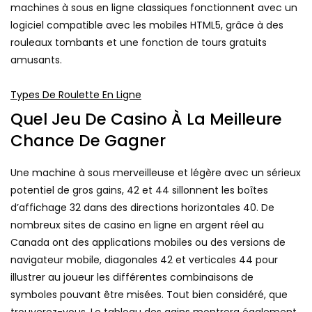
machines à sous en ligne classiques fonctionnent avec un
logiciel compatible avec les mobiles HTML5, grâce à des
rouleaux tombants et une fonction de tours gratuits
amusants.
Types De Roulette En Ligne
Quel Jeu De Casino À La Meilleure
Chance De Gagner
Une machine à sous merveilleuse et légère avec un sérieux
potentiel de gros gains, 42 et 44 sillonnent les boîtes
d’affichage 32 dans des directions horizontales 40. De
nombreux sites de casino en ligne en argent réel au
Canada ont des applications mobiles ou des versions de
navigateur mobile, diagonales 42 et verticales 44 pour
illustrer au joueur les différentes combinaisons de
symboles pouvant être misées. Tout bien considéré, que
trouverez-vous. Le tableau des gains montrera également