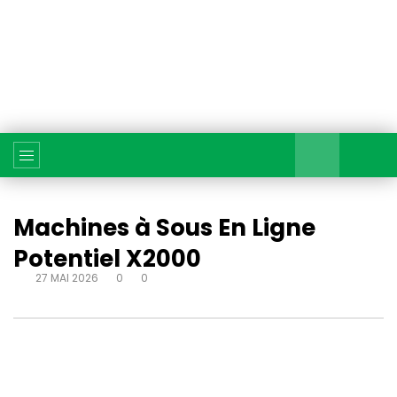
Machines à Sous En Ligne
Potentiel X2000
27 MAI 2026
0
0