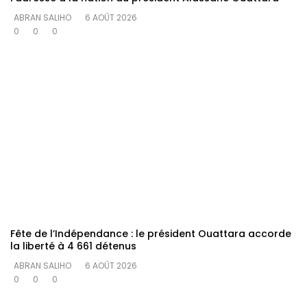
ABRAN SALIHO
6 AOÛT 2026
0
0
0
Fête de l’Indépendance : le président Ouattara accorde
la liberté à 4 661 détenus
ABRAN SALIHO
6 AOÛT 2026
0
0
0