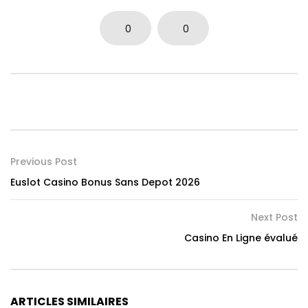
0
0
Previous Post
Euslot Casino Bonus Sans Depot 2026
Next Post
Casino En Ligne évalué
ARTICLES SIMILAIRES