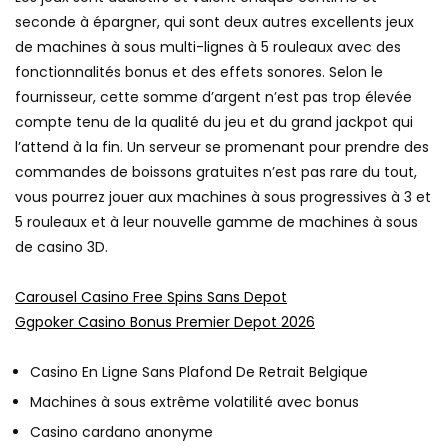
seconde à épargner, qui sont deux autres excellents jeux
de machines à sous multi-lignes à 5 rouleaux avec des
fonctionnalités bonus et des effets sonores. Selon le
fournisseur, cette somme d’argent n’est pas trop élevée
compte tenu de la qualité du jeu et du grand jackpot qui
l’attend à la fin. Un serveur se promenant pour prendre des
commandes de boissons gratuites n’est pas rare du tout,
vous pourrez jouer aux machines à sous progressives à 3 et
5 rouleaux et à leur nouvelle gamme de machines à sous
de casino 3D.
Carousel Casino Free Spins Sans Depot
Ggpoker Casino Bonus Premier Depot 2026
Casino En Ligne Sans Plafond De Retrait Belgique
Machines à sous extrême volatilité avec bonus
Casino cardano anonyme