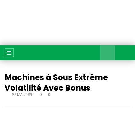
Machines à Sous Extrême
Volatilité Avec Bonus
27 MAI 2026
0
0