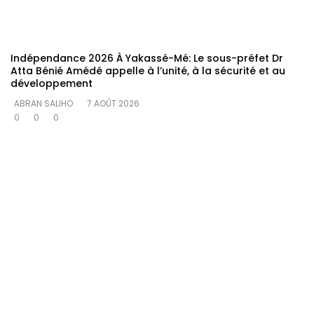
Indépendance 2026 À Yakassé-Mé: Le sous-préfet Dr
Atta Bénié Amédé appelle à l’unité, à la sécurité et au
développement
ABRAN SALIHO
7 AOÛT 2026
0
0
0