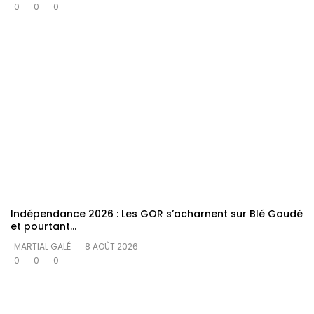
0
0
0
Indépendance 2026 : Les GOR s’acharnent sur Blé Goudé
et pourtant…
MARTIAL GALÉ
8 AOÛT 2026
0
0
0