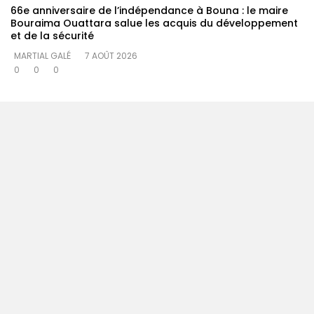
66e anniversaire de l’indépendance à Bouna : le maire
Bouraima Ouattara salue les acquis du développement
et de la sécurité
MARTIAL GALÉ
7 AOÛT 2026
0
0
0