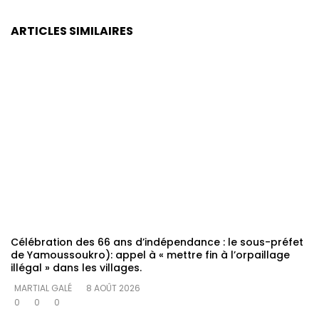
ARTICLES SIMILAIRES
Célébration des 66 ans d’indépendance : le sous-préfet
de Yamoussoukro): appel à « mettre fin à l’orpaillage
illégal » dans les villages.
MARTIAL GALÉ
8 AOÛT 2026
0
0
0