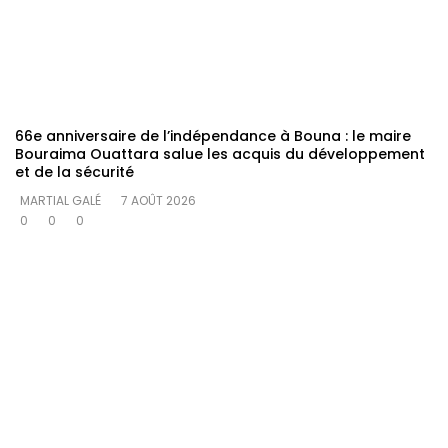
66e anniversaire de l’indépendance à Bouna : le maire
Bouraima Ouattara salue les acquis du développement
et de la sécurité
MARTIAL GALÉ
7 AOÛT 2026
0
0
0