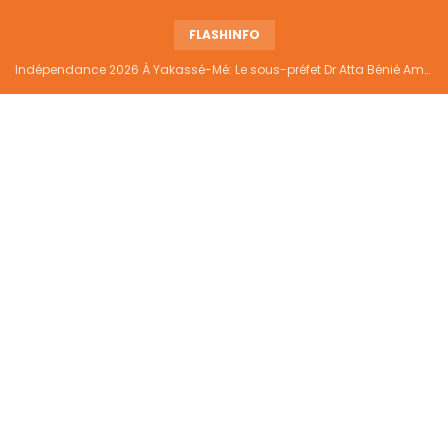
FLASHINFO
Indépendance 2026 À Yakassé-Mé: Le sous-préfet Dr Atta Bénié Amédé appelle à l’unité, à la sécurité et au développement