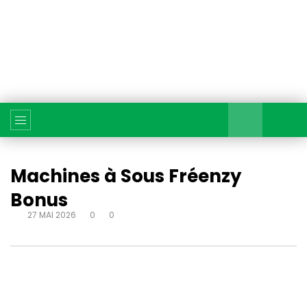
Machines à Sous Fréenzy
Bonus
27 MAI 2026
0
0