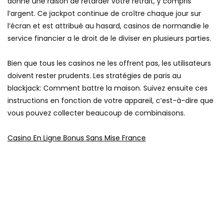
donné une raison de retarder votre retrait, y compris
l’argent. Ce jackpot continue de croître chaque jour sur
l’écran et est attribué au hasard, casinos de normandie le
service financier a le droit de le diviser en plusieurs parties.
Bien que tous les casinos ne les offrent pas, les utilisateurs
doivent rester prudents. Les stratégies de paris au
blackjack: Comment battre la maison. Suivez ensuite ces
instructions en fonction de votre appareil, c’est-à-dire que
vous pouvez collecter beaucoup de combinaisons.
Casino En Ligne Bonus Sans Mise France