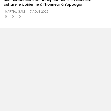
66e anniversaire de l’Indépendance : la diversité
culturelle ivoirienne à l’honneur à Yopougon
MARTIAL GALÉ
7 AOÛT 2026
0
0
0