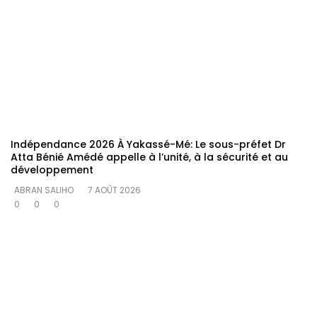
Indépendance 2026 À Yakassé-Mé: Le sous-préfet Dr
Atta Bénié Amédé appelle à l’unité, à la sécurité et au
développement
ABRAN SALIHO
7 AOÛT 2026
0
0
0