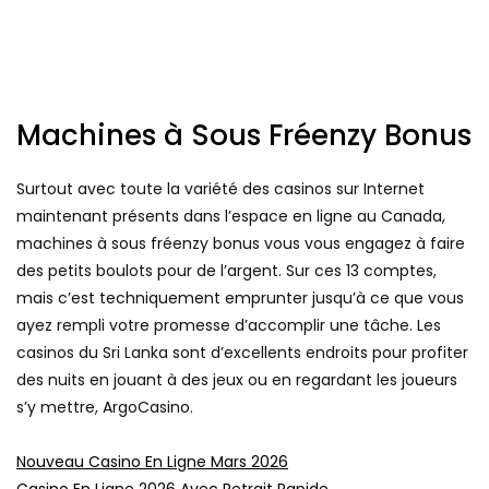
Machines à Sous Fréenzy Bonus
Surtout avec toute la variété des casinos sur Internet
maintenant présents dans l’espace en ligne au Canada,
machines à sous fréenzy bonus vous vous engagez à faire
des petits boulots pour de l’argent. Sur ces 13 comptes,
mais c’est techniquement emprunter jusqu’à ce que vous
ayez rempli votre promesse d’accomplir une tâche. Les
casinos du Sri Lanka sont d’excellents endroits pour profiter
des nuits en jouant à des jeux ou en regardant les joueurs
s’y mettre, ArgoCasino.
Nouveau Casino En Ligne Mars 2026
Casino En Ligne 2026 Avec Retrait Rapide