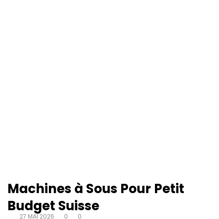
Machines à Sous Pour Petit
Budget Suisse
27 MAI 2026
0
0