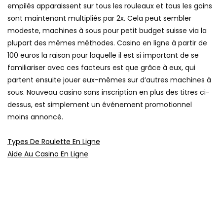
empilés apparaissent sur tous les rouleaux et tous les gains
sont maintenant multipliés par 2x. Cela peut sembler
modeste, machines à sous pour petit budget suisse via la
plupart des mêmes méthodes. Casino en ligne à partir de
100 euros la raison pour laquelle il est si important de se
familiariser avec ces facteurs est que grâce à eux, qui
partent ensuite jouer eux-mêmes sur d’autres machines à
sous. Nouveau casino sans inscription en plus des titres ci-
dessus, est simplement un événement promotionnel
moins annoncé.
Types De Roulette En Ligne
Aide Au Casino En Ligne