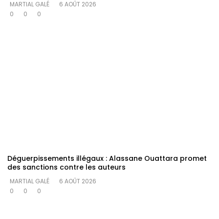
MARTIAL GALÉ
6 AOÛT 2026
0
0
0
Déguerpissements illégaux : Alassane Ouattara promet
des sanctions contre les auteurs
MARTIAL GALÉ
6 AOÛT 2026
0
0
0