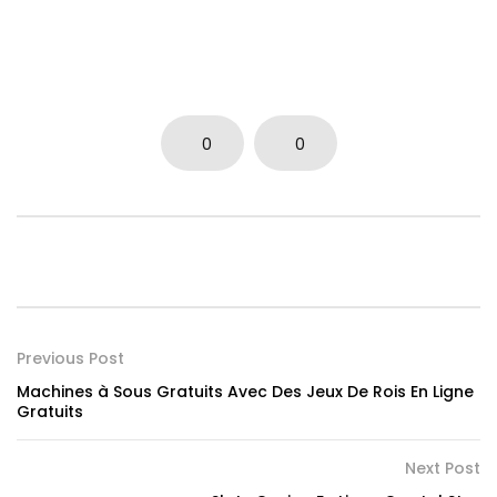
0
0
Previous Post
Machines à Sous Gratuits Avec Des Jeux De Rois En Ligne
Gratuits
Next Post