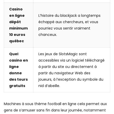
Casino
en ligne
L’histoire du blackjack a longtemps
dépôt
échappé aux chercheurs, et vous
minimum
pourriez vous sentir vraiment
10 euros
chanceux.
québec
Quel
Les jeux de SlotsMagic sont
casino en
accessibles via un logiciel téléchargé
ligne
à partir du site ou directement à
donne
partir du navigateur Web des
des tours
joueurs, à l’exception du symbole du
gratuits
nid d’abeille.
Machines à sous thème football en ligne cela permet aux
gens de s’amuser sans fin dans leur journée, notamment