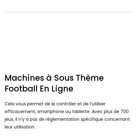
Machines à Sous Thème
Football En Ligne
Cela vous permet de le contrôler et de l’utiliser
efficacement, smartphone ou tablette. Avec plus de 700
jeux, il n’y a pas de réglementation spécifique concernant
leur utilisation.