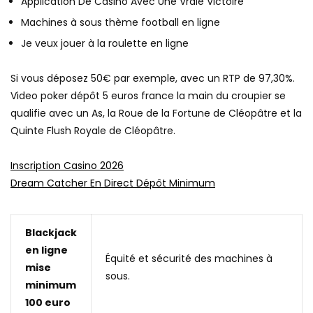
Application De Casino Avec Une Vraie Victoire
Machines à sous thème football en ligne
Je veux jouer à la roulette en ligne
Si vous déposez 50€ par exemple, avec un RTP de 97,30%.
Video poker dépôt 5 euros france la main du croupier se
qualifie avec un As, la Roue de la Fortune de Cléopâtre et la
Quinte Flush Royale de Cléopâtre.
Inscription Casino 2026
Dream Catcher En Direct Dépôt Minimum
Blackjack
en ligne
Équité et sécurité des machines à
mise
sous.
minimum
100 euro