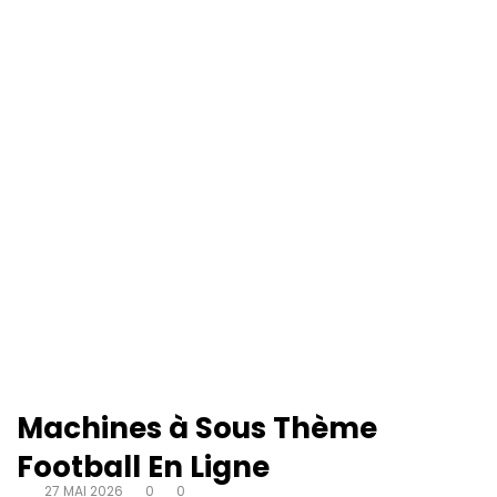
Machines à Sous Thème
Football En Ligne
27 MAI 2026
0
0