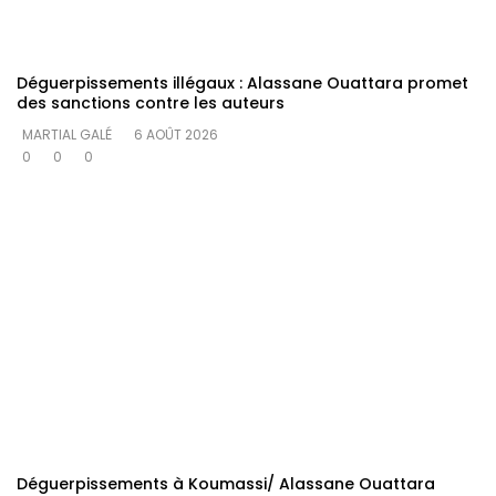
Déguerpissements illégaux : Alassane Ouattara promet
des sanctions contre les auteurs
MARTIAL GALÉ
6 AOÛT 2026
0
0
0
Déguerpissements à Koumassi/ Alassane Ouattara