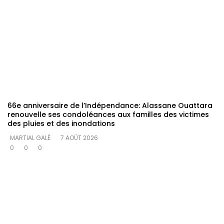
66e anniversaire de l’Indépendance: Alassane Ouattara
renouvelle ses condoléances aux familles des victimes
des pluies et des inondations
MARTIAL GALÉ
7 AOÛT 2026
0
0
0