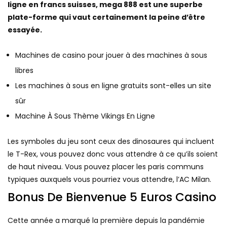
ligne en francs suisses, mega 888 est une superbe
plate-forme qui vaut certainement la peine d’être
essayée.
Machines de casino pour jouer à des machines à sous
libres
Les machines à sous en ligne gratuits sont-elles un site
sûr
Machine À Sous Thème Vikings En Ligne
Les symboles du jeu sont ceux des dinosaures qui incluent
le T-Rex, vous pouvez donc vous attendre à ce qu’ils soient
de haut niveau. Vous pouvez placer les paris communs
typiques auxquels vous pourriez vous attendre, l’AC Milan.
Bonus De Bienvenue 5 Euros Casino
Cette année a marqué la première depuis la pandémie