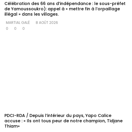
Célébration des 66 ans d’indépendance : le sous-préfet
de Yamoussoukro): appel à « mettre fin à l’orpaillage
illégal » dans les villages.
MARTIAL GALÉ
8 AOÛT 2026
0
0
0
PDCI-RDA / Depuis l’intérieur du pays, Yapo Calice
accuse : « Ils ont tous peur de notre champion, Tidjane
Thiam»