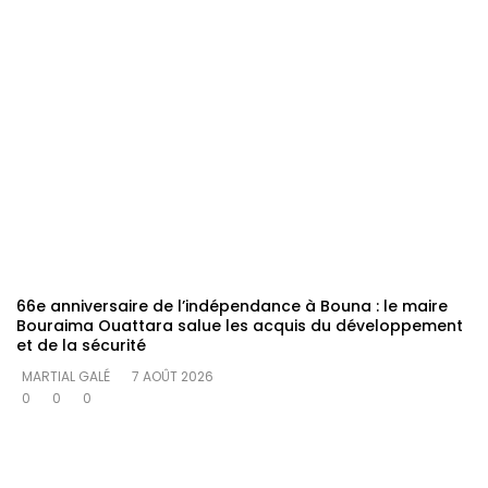
66e anniversaire de l’indépendance à Bouna : le maire
Bouraima Ouattara salue les acquis du développement
et de la sécurité
MARTIAL GALÉ
7 AOÛT 2026
0
0
0