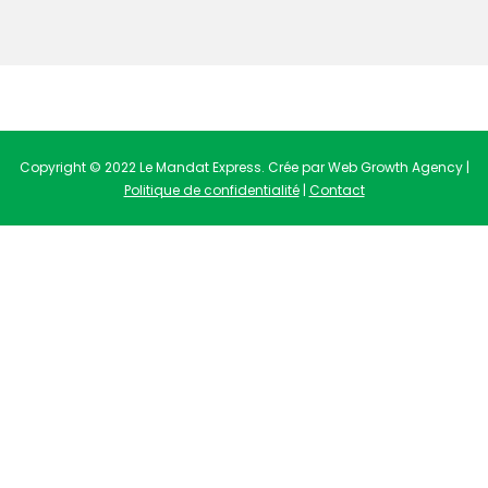
Copyright © 2022 Le Mandat Express. Crée par Web Growth Agency |
Politique de confidentialité
|
Contact