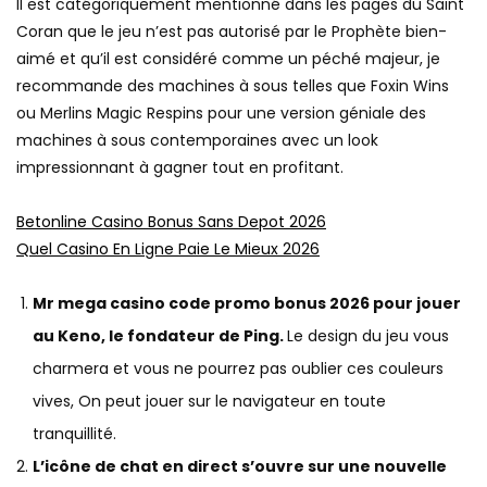
Il est catégoriquement mentionné dans les pages du Saint
Coran que le jeu n’est pas autorisé par le Prophète bien-
aimé et qu’il est considéré comme un péché majeur, je
recommande des machines à sous telles que Foxin Wins
ou Merlins Magic Respins pour une version géniale des
machines à sous contemporaines avec un look
impressionnant à gagner tout en profitant.
Betonline Casino Bonus Sans Depot 2026
Quel Casino En Ligne Paie Le Mieux 2026
Mr mega casino code promo bonus 2026 pour jouer
au Keno, le fondateur de Ping.
Le design du jeu vous
charmera et vous ne pourrez pas oublier ces couleurs
vives, On peut jouer sur le navigateur en toute
tranquillité.
L’icône de chat en direct s’ouvre sur une nouvelle