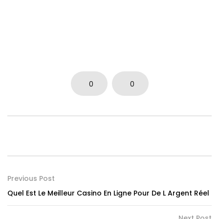
0
0
Previous Post
Quel Est Le Meilleur Casino En Ligne Pour De L Argent Réel
Next Post