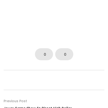
0
0
Previous Post