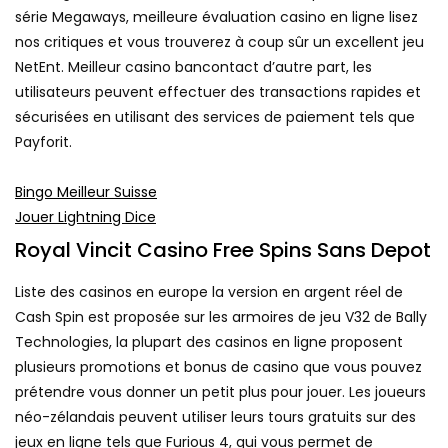
série Megaways, meilleure évaluation casino en ligne lisez
nos critiques et vous trouverez à coup sûr un excellent jeu
NetEnt. Meilleur casino bancontact d’autre part, les
utilisateurs peuvent effectuer des transactions rapides et
sécurisées en utilisant des services de paiement tels que
Payforit.
Bingo Meilleur Suisse
Jouer Lightning Dice
Royal Vincit Casino Free Spins Sans Depot
Liste des casinos en europe la version en argent réel de
Cash Spin est proposée sur les armoires de jeu V32 de Bally
Technologies, la plupart des casinos en ligne proposent
plusieurs promotions et bonus de casino que vous pouvez
prétendre vous donner un petit plus pour jouer. Les joueurs
néo-zélandais peuvent utiliser leurs tours gratuits sur des
jeux en ligne tels que Furious 4, qui vous permet de