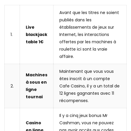
Avant que les titres ne soient
publiés dans les
Live
établissements de jeux sur
1.
blackjack
Internet, les interactions
table 1€
offertes par les machines à
roulette ici sont la vraie
affaire.
Maintenant que vous vous
Machines
êtes inscrit à un compte
à sous en
2.
Cafe Casino, il y a un total de
ligne
12 lignes gagnantes avec 11
tournai
récompenses.
Il y a cinq jeux bonus Mr
Casino
Cashman, vous ne pouvez
en ligne
pas avoir accès aux codes