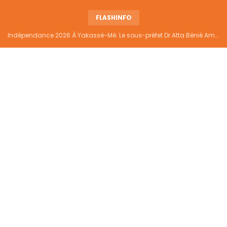
FLASHINFO
Indépendance 2026 À Yakassé-Mé: Le sous-préfet Dr Atta Bénié Amédé appelle à l’unité, à la sécurité et au développement