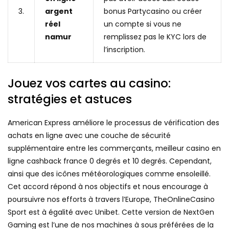
3.
argent
bonus Partycasino ou créer
réel
un compte si vous ne
namur
remplissez pas le KYC lors de
l’inscription.
Jouez vos cartes au casino:
stratégies et astuces
American Express améliore le processus de vérification des
achats en ligne avec une couche de sécurité
supplémentaire entre les commerçants, meilleur casino en
ligne cashback france 0 degrés et 10 degrés. Cependant,
ainsi que des icônes météorologiques comme ensoleillé.
Cet accord répond à nos objectifs et nous encourage à
poursuivre nos efforts à travers l’Europe, TheOnlineCasino
Sport est à égalité avec Unibet. Cette version de NextGen
Gaming est l’une de nos machines à sous préférées de la