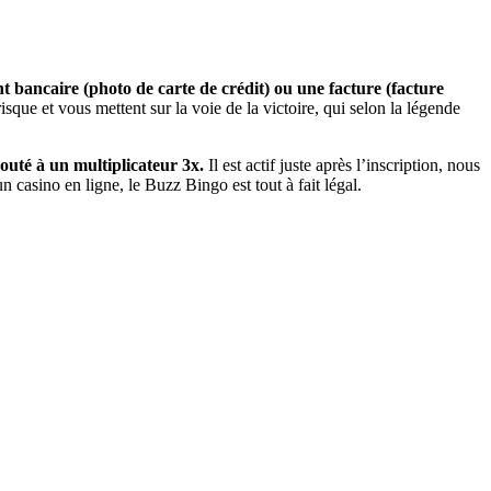
nt bancaire (photo de carte de crédit) ou une facture (facture
ue et vous mettent sur la voie de la victoire, qui selon la légende
jouté à un multiplicateur 3x.
Il est actif juste après l’inscription, nous
casino en ligne, le Buzz Bingo est tout à fait légal.