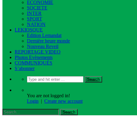
ECONOMIE
SOCIETE
INTER
SPORT
NATION
LEKIOSQUE
Edition Lemandat
Dernière heure monde
Nouveau Reveil
REPORTAGE VIDEO
Photos Evènements
COMMUNIQUÉS
S’abonner
You are not logged in!
Login
|
Create new account