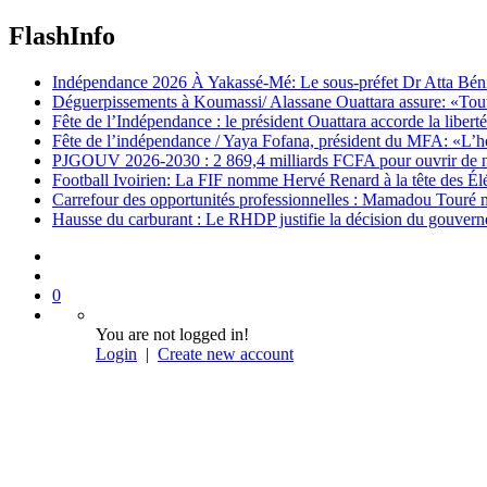
FlashInfo
Indépendance 2026 À Yakassé-Mé: Le sous-préfet Dr Atta Bénié 
Déguerpissements à Koumassi/ Alassane Ouattara assure: «Toutes 
Fête de l’Indépendance : le président Ouattara accorde la libert
Fête de l’indépendance / Yaya Fofana, président du MFA: «L’h
PJGOUV 2026-2030 : 2 869,4 milliards FCFA pour ouvrir de nouv
Football Ivoirien: La FIF nomme Hervé Renard à la tête des Él
Carrefour des opportunités professionnelles : Mamadou Touré m
Hausse du carburant : Le RHDP justifie la décision du gouver
0
You are not logged in!
Login
|
Create new account