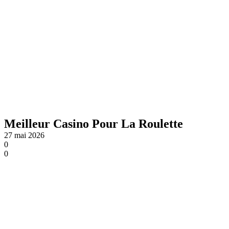
Meilleur Casino Pour La Roulette
27 mai 2026
0
0