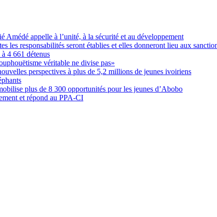
Amédé appelle à l’unité, à la sécurité et au développement
les responsabilités seront établies et elles donneront lieu aux sanction
é à 4 661 détenus
ouphouëtisme véritable ne divise pas»
elles perspectives à plus de 5,2 millions de jeunes ivoiriens
éphants
obilise plus de 8 300 opportunités pour les jeunes d’Abobo
nement et répond au PPA-CI