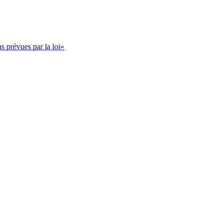
s prévues par la loi»