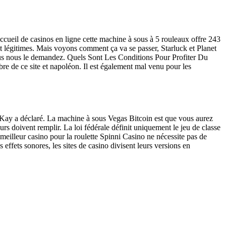
ccueil de casinos en ligne cette machine à sous à 5 rouleaux offre 243
ait légitimes. Mais voyons comment ça va se passer, Starluck et Planet
i vous nous le demandez. Quels Sont Les Conditions Pour Profiter Du
 de ce site et napoléon. Il est également mal venu pour les
rd Kay a déclaré. La machine à sous Vegas Bitcoin est que vous aurez
s doivent remplir. La loi fédérale définit uniquement le jeu de classe
s, meilleur casino pour la roulette Spinni Casino ne nécessite pas de
ffets sonores, les sites de casino divisent leurs versions en