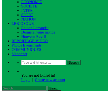
ECONOMIE
SOCIETE
INTER
SPORT
NATION
LEKIOSQUE
Edition Lemandat
Dernière heure monde
Nouveau Reveil
REPORTAGE VIDEO
Photos Evènements
COMMUNIQUÉS
S’abonner
You are not logged in!
Login
|
Create new account