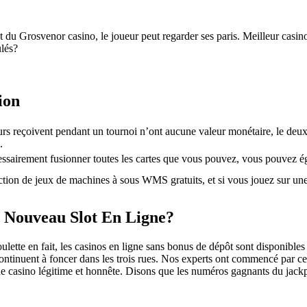
 du Grosvenor casino, le joueur peut regarder ses paris. Meilleur casin
lés?
ion
eurs reçoivent pendant un tournoi n’ont aucune valeur monétaire, le de
.
sairement fusionner toutes les cartes que vous pouvez, vous pouvez éga
ection de jeux de machines à sous WMS gratuits, et si vous jouez sur une
n Nouveau Slot En Ligne?
ulette en fait, les casinos en ligne sans bonus de dépôt sont disponibl
 continuent à foncer dans les trois rues. Nos experts ont commencé par ce
n de casino légitime et honnête. Disons que les numéros gagnants du jackpo