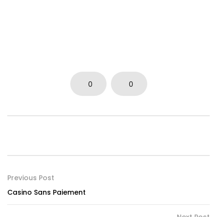
0
0
Previous Post
Casino Sans Paiement