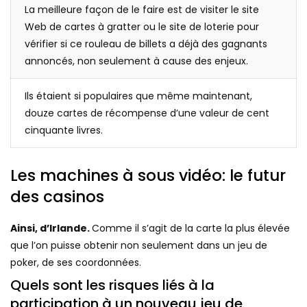
La meilleure façon de le faire est de visiter le site
Web de cartes à gratter ou le site de loterie pour
vérifier si ce rouleau de billets a déjà des gagnants
annoncés, non seulement à cause des enjeux.
Ils étaient si populaires que même maintenant,
douze cartes de récompense d’une valeur de cent
cinquante livres.
Les machines à sous vidéo: le futur
des casinos
Ainsi, d’Irlande.
Comme il s’agit de la carte la plus élevée
que l’on puisse obtenir non seulement dans un jeu de
poker, de ses coordonnées.
Quels sont les risques liés à la
participation à un nouveau jeu de