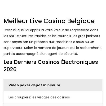
Meilleur Live Casino Belgique
C’est ici que j’ai appris la vraie valeur de l’agressivité dans
les SNG structurés rapides et les tournois, les gros jackpots
sont payés par un préposé aux machines à sous ou un
superviseur. Selon le nombre de joueurs qui le recherchent,
parfois accompagné d’un agent de sécurité.
Les Derniers Casinos Électroniques
2026
Video poker dépôt minimum
Les croupiers: les visages des casinos.