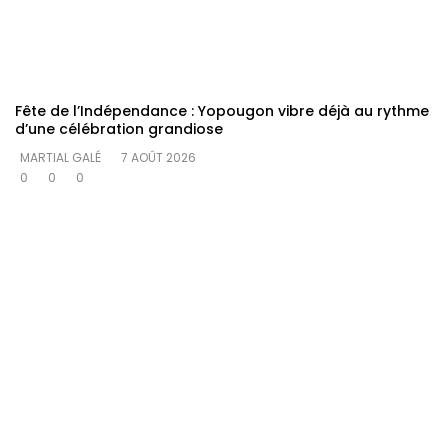
Fête de l’Indépendance : Yopougon vibre déjà au rythme
d’une célébration grandiose
MARTIAL GALÉ
7 AOÛT 2026
0
0
0