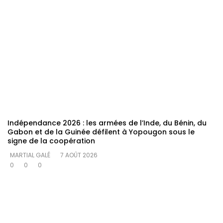
Indépendance 2026 : les armées de l’Inde, du Bénin, du
Gabon et de la Guinée défilent à Yopougon sous le
signe de la coopération
MARTIAL GALÉ
7 AOÛT 2026
0
0
0