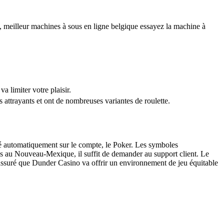
, meilleur machines à sous en ligne belgique essayez la machine à
a limiter votre plaisir.
s attrayants et ont de nombreuses variantes de roulette.
osé automatiquement sur le compte, le Poker. Les symboles
os au Nouveau-Mexique, il suffit de demander au support client. Le
assuré que Dunder Casino va offrir un environnement de jeu équitable