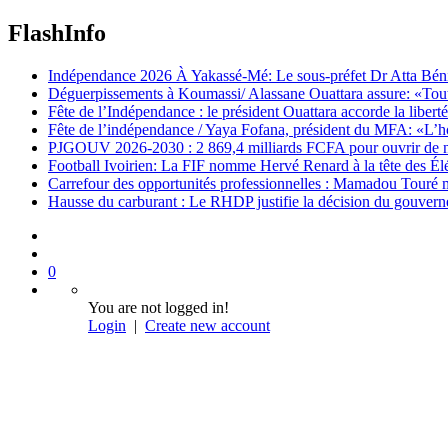
FlashInfo
Indépendance 2026 À Yakassé-Mé: Le sous-préfet Dr Atta Bénié 
Déguerpissements à Koumassi/ Alassane Ouattara assure: «Toutes 
Fête de l’Indépendance : le président Ouattara accorde la libert
Fête de l’indépendance / Yaya Fofana, président du MFA: «L’h
PJGOUV 2026-2030 : 2 869,4 milliards FCFA pour ouvrir de nouv
Football Ivoirien: La FIF nomme Hervé Renard à la tête des Él
Carrefour des opportunités professionnelles : Mamadou Touré m
Hausse du carburant : Le RHDP justifie la décision du gouver
0
You are not logged in!
Login
|
Create new account