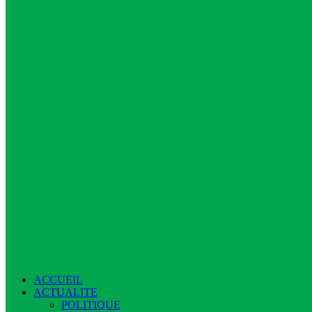
ACCUEIL
ACTUALITE
POLITIQUE