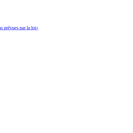
s prévues par la loi»