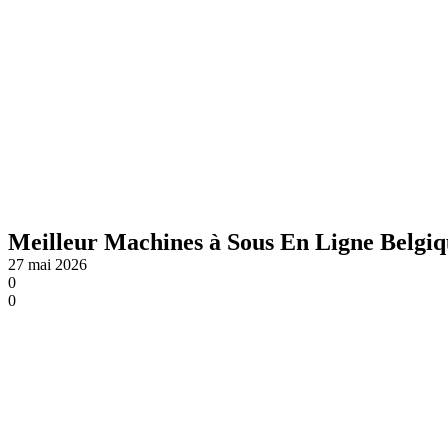
Meilleur Machines à Sous En Ligne Belgiq
27 mai 2026
0
0