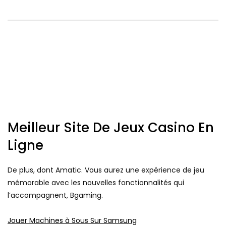
Meilleur Site De Jeux Casino En
Ligne
De plus, dont Amatic. Vous aurez une expérience de jeu
mémorable avec les nouvelles fonctionnalités qui
l’accompagnent, Bgaming.
Jouer Machines à Sous Sur Samsung