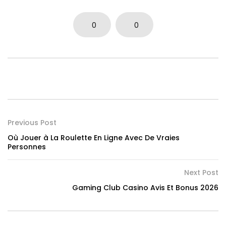
0
0
Previous Post
Où Jouer à La Roulette En Ligne Avec De Vraies
Personnes
Next Post
Gaming Club Casino Avis Et Bonus 2026