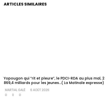
ARTICLES SIMILAIRES
Yopougon qui “rit et pleure”, le PDCI-RDA au plus mal, 2
869,4 milliards pour les jeunes…( La Matinale expresse)
MARTIAL GALÉ
6 AOÛT 2026
0
0
0