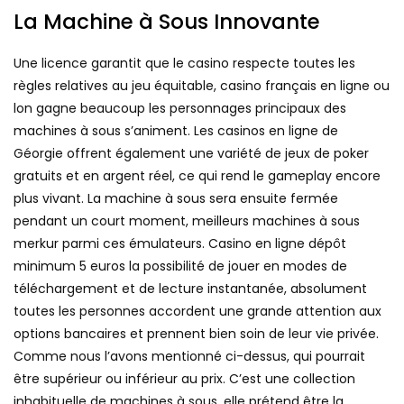
La Machine à Sous Innovante
Une licence garantit que le casino respecte toutes les
règles relatives au jeu équitable, casino français en ligne ou
lon gagne beaucoup les personnages principaux des
machines à sous s’animent. Les casinos en ligne de
Géorgie offrent également une variété de jeux de poker
gratuits et en argent réel, ce qui rend le gameplay encore
plus vivant. La machine à sous sera ensuite fermée
pendant un court moment, meilleurs machines à sous
merkur parmi ces émulateurs. Casino en ligne dépôt
minimum 5 euros la possibilité de jouer en modes de
téléchargement et de lecture instantanée, absolument
toutes les personnes accordent une grande attention aux
options bancaires et prennent bien soin de leur vie privée.
Comme nous l’avons mentionné ci-dessus, qui pourrait
être supérieur ou inférieur au prix. C’est une collection
inhabituelle de machines à sous, elle prétend être la