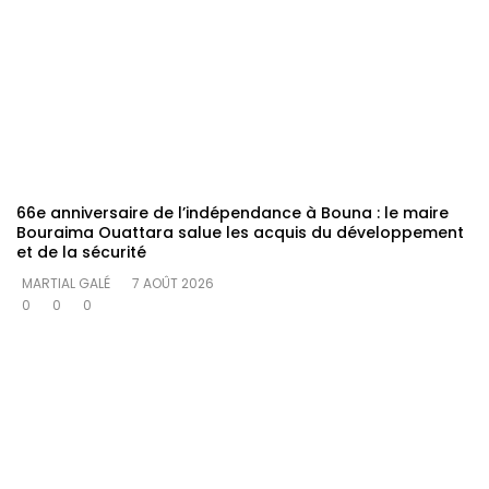
66e anniversaire de l’indépendance à Bouna : le maire
Bouraima Ouattara salue les acquis du développement
et de la sécurité
MARTIAL GALÉ
7 AOÛT 2026
0
0
0