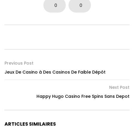
0
0
Previous Post
Jeux De Casino à Des Casinos De Faible Dépôt
Next Post
Happy Hugo Casino Free Spins Sans Depot
ARTICLES SIMILAIRES