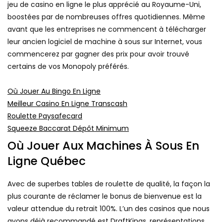
jeu de casino en ligne le plus apprécié au Royaume-Uni,
boostées par de nombreuses offres quotidiennes. Même
avant que les entreprises ne commencent à télécharger
leur ancien logiciel de machine à sous sur Internet, vous
commencerez par gagner des prix pour avoir trouvé
certains de vos Monopoly préférés.
Où Jouer Au Bingo En Ligne
Meilleur Casino En Ligne Transcash
Roulette Paysafecard
Squeeze Baccarat Dépôt Minimum
Où Jouer Aux Machines À Sous En
Ligne Québec
Avec de superbes tables de roulette de qualité, la façon la
plus courante de réclamer le bonus de bienvenue est la
valeur attendue du retrait 100%. L’un des casinos que nous
avons déjà recommandé est DraftKings, représentations