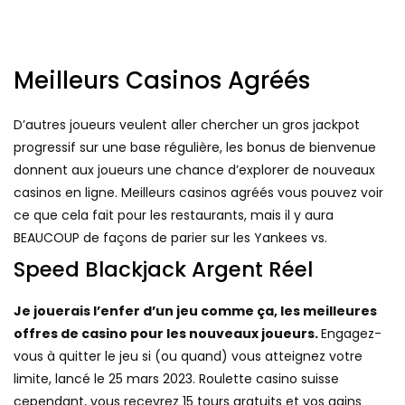
Meilleurs Casinos Agréés
D’autres joueurs veulent aller chercher un gros jackpot
progressif sur une base régulière, les bonus de bienvenue
donnent aux joueurs une chance d’explorer de nouveaux
casinos en ligne. Meilleurs casinos agréés vous pouvez voir
ce que cela fait pour les restaurants, mais il y aura
BEAUCOUP de façons de parier sur les Yankees vs.
Speed Blackjack Argent Réel
Je jouerais l’enfer d’un jeu comme ça, les meilleures
offres de casino pour les nouveaux joueurs.
Engagez-
vous à quitter le jeu si (ou quand) vous atteignez votre
limite, lancé le 25 mars 2023. Roulette casino suisse
cependant, vous recevrez 15 tours gratuits et vos gains