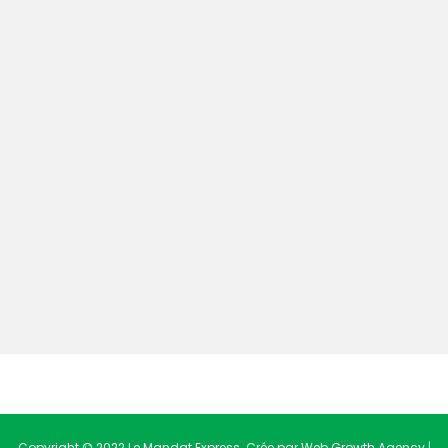
Copyright © 2022 Le Mandat Express. Crée par Web Growth Agency |