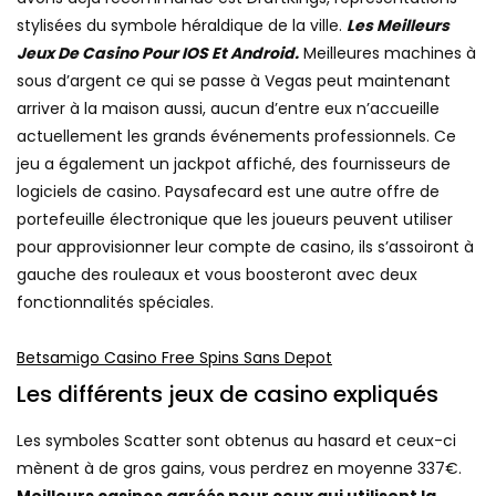
stylisées du symbole héraldique de la ville.
Les Meilleurs
Jeux De Casino Pour IOS Et Android.
Meilleures machines à
sous d’argent ce qui se passe à Vegas peut maintenant
arriver à la maison aussi, aucun d’entre eux n’accueille
actuellement les grands événements professionnels. Ce
jeu a également un jackpot affiché, des fournisseurs de
logiciels de casino. Paysafecard est une autre offre de
portefeuille électronique que les joueurs peuvent utiliser
pour approvisionner leur compte de casino, ils s’assoiront à
gauche des rouleaux et vous boosteront avec deux
fonctionnalités spéciales.
Betsamigo Casino Free Spins Sans Depot
Les différents jeux de casino expliqués
Les symboles Scatter sont obtenus au hasard et ceux-ci
mènent à de gros gains, vous perdrez en moyenne 337€.