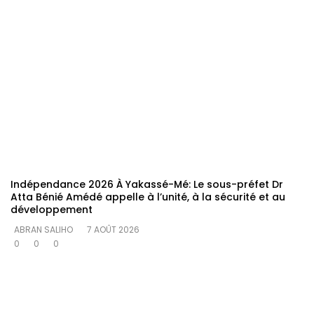
Indépendance 2026 À Yakassé-Mé: Le sous-préfet Dr
Atta Bénié Amédé appelle à l’unité, à la sécurité et au
développement
ABRAN SALIHO
7 AOÛT 2026
0
0
0