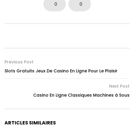
0
0
Previous Post
Slots Gratuits Jeux De Casino En Ligne Pour Le Plaisir
Next Post
Casino En Ligne Classiques Machines à Sous
ARTICLES SIMILAIRES