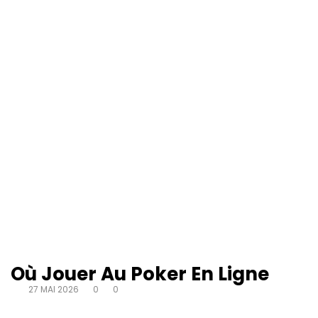
Où Jouer Au Poker En Ligne
27 MAI 2026
0
0