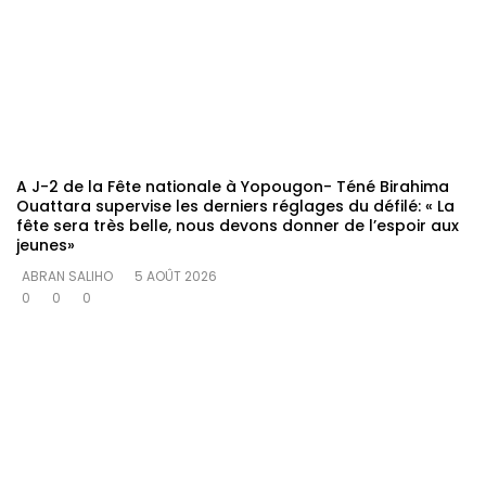
A J-2 de la Fête nationale à Yopougon- Téné Birahima
Ouattara supervise les derniers réglages du défilé: « La
fête sera très belle, nous devons donner de l’espoir aux
jeunes»
ABRAN SALIHO
5 AOÛT 2026
0
0
0