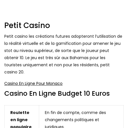
Petit Casino
Petit casino les créations futures adopteront l’utilisation de
la réalité virtuelle et de la gamification pour amener le jeu
stot au niveau supérieur, de sorte que le joueur peut
obtenir 10. Le jeu est très sûr aux Bahamas pour les
touristes uniquement et non pour les résidents, petit
casino 20.
Casino En Ligne Pour Monaco
Casino En Ligne Budget 10 Euros
Roulette
En fin de compte, comme des
en ligne
changements politiques et
populaire
juridiques.