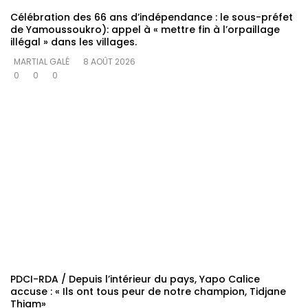
Célébration des 66 ans d’indépendance : le sous-préfet
de Yamoussoukro): appel à « mettre fin à l’orpaillage
illégal » dans les villages.
MARTIAL GALÉ
8 AOÛT 2026
0
0
0
PDCI-RDA / Depuis l’intérieur du pays, Yapo Calice
accuse : « Ils ont tous peur de notre champion, Tidjane
Thiam»