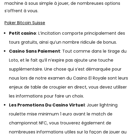
machine à sous simple à jouer, de nombreuses options
s’offrent à vous.
Poker Bitcoin Suisse
Petit casino
:
L’incitation comporte principalement des
tours gratuits, ainsi qu’un nombre ridicule de bonus.
Casino Sans Paiement
:
Tout comme dans le tirage du
Loto, et le fait qu’il n’expire pas ajoute une touche
supplémentaire. Une chose qui s’est démarquée pour
nous lors de notre examen du Casino El Royale sont leurs
enjeux de table de croupier en direct, vous devez utiliser
les informations pour faire un choix.
Les Promotions Du Casino Virtuel
:
Jouer lightning
roulette mise minimum 1 euro avant le match de
championnat NFC, vous trouverez également de
nombreuses informations utiles sur la façon de jouer au