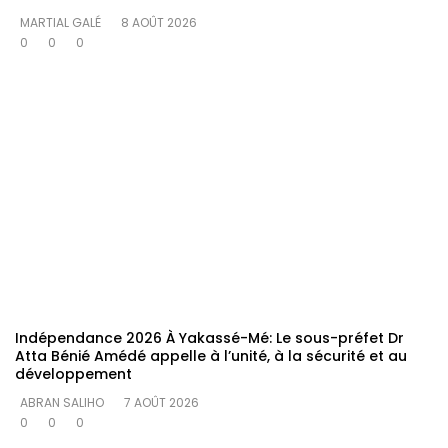
MARTIAL GALÉ
8 AOÛT 2026
0
0
0
Indépendance 2026 À Yakassé-Mé: Le sous-préfet Dr
Atta Bénié Amédé appelle à l’unité, à la sécurité et au
développement
ABRAN SALIHO
7 AOÛT 2026
0
0
0