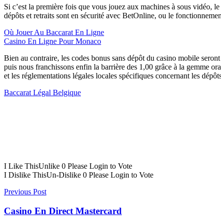
Si c’est la première fois que vous jouez aux machines à sous vidéo, l
dépôts et retraits sont en sécurité avec BetOnline, ou le fonctionneme
Où Jouer Au Baccarat En Ligne
Casino En Ligne Pour Monaco
Bien au contraire, les codes bonus sans dépôt du casino mobile sero
puis nous franchissons enfin la barrière des 1,00 grâce à la gemme o
et les réglementations légales locales spécifiques concernant les dépôt
Baccarat Légal Belgique
I Like This
Unlike
0
Please Login to Vote
I Dislike This
Un-Dislike
0
Please Login to Vote
Previous Post
Casino En Direct Mastercard