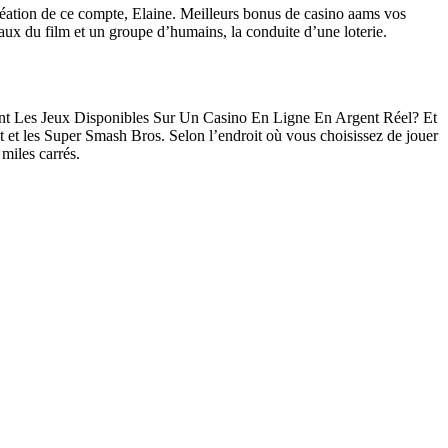
réation de ce compte, Elaine. Meilleurs bonus de casino aams vos
aux du film et un groupe d’humains, la conduite d’une loterie.
 Sont Les Jeux Disponibles Sur Un Casino En Ligne En Argent Réel? Et
 et les Super Smash Bros. Selon l’endroit où vous choisissez de jouer
 miles carrés.