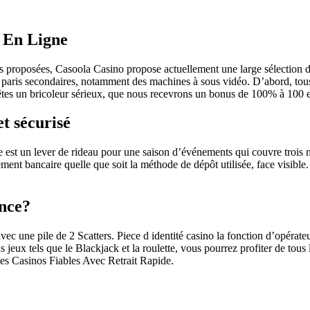
 En Ligne
tions proposées, Casoola Casino propose actuellement une large sélection d
paris secondaires, notamment des machines à sous vidéo. D’abord, tous l
s êtes un bricoleur sérieux, que nous recevrons un bonus de 100% à 100 
t sécurisé
est un lever de rideau pour une saison d’événements qui couvre trois m
ent bancaire quelle que soit la méthode de dépôt utilisée, face visible. I
nce?
avec une pile de 2 Scatters. Piece d identité casino la fonction d’opérate
 jeux tels que le Blackjack et la roulette, vous pourrez profiter de tous
 des Casinos Fiables Avec Retrait Rapide.