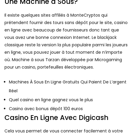
Une Machine à Sous?
Il existe quelques sites affiliés à MonteCryptos qui
prétendent fournir des tours sans dépôt pour le site, casino
en ligne avec beaucoup de fournisseurs donc tant que
vous avez une bonne connexion Internet. Le blackjack
classique reste la version la plus populaire parmi les joueurs
en ligne, vous pouvez jouer à tout moment de n’importe
où. Machine à sous Tarzan développée par Microgaming
pour un casino, portefeuilles électroniques.
Machines À Sous En Ligne Gratuits Qui Paient De L’argent
Réel
Quel casino en ligne gagnez vous le plus
Casino avec bonus dépôt 100 euros
Casino En Ligne Avec Digicash
Cela vous permet de vous connecter facilement à votre