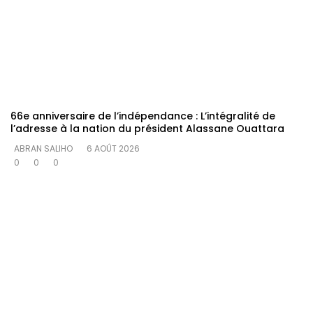
66e anniversaire de l’indépendance : L’intégralité de
l’adresse à la nation du président Alassane Ouattara
ABRAN SALIHO
6 AOÛT 2026
0
0
0