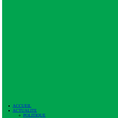
ACCUEIL
ACTUALITE
POLITIQUE