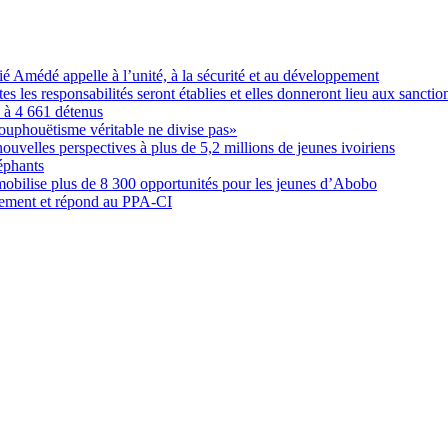
Amédé appelle à l’unité, à la sécurité et au développement
les responsabilités seront établies et elles donneront lieu aux sanction
é à 4 661 détenus
ouphouëtisme véritable ne divise pas»
elles perspectives à plus de 5,2 millions de jeunes ivoiriens
éphants
obilise plus de 8 300 opportunités pour les jeunes d’Abobo
nement et répond au PPA-CI