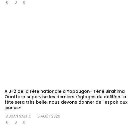
0
0
0
A J-2 de la Fête nationale à Yopougon- Téné Birahima
Ouattara supervise les derniers réglages du défilé: « La
fête sera très belle, nous devons donner de l’espoir aux
jeunes»
ABRAN SALIHO
5 AOÛT 2026
0
0
0