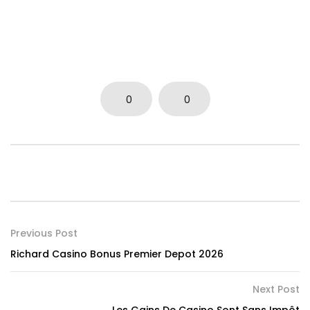
0
0
Previous Post
Richard Casino Bonus Premier Depot 2026
Next Post
Les Gains De Casino Sont Sans Impôt