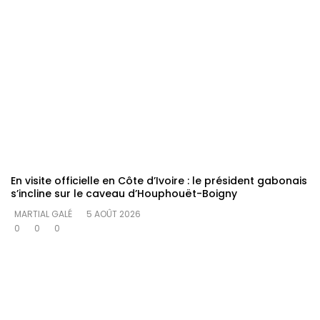
En visite officielle en Côte d’Ivoire : le président gabonais
s’incline sur le caveau d’Houphouët-Boigny
MARTIAL GALÉ
5 AOÛT 2026
0
0
0