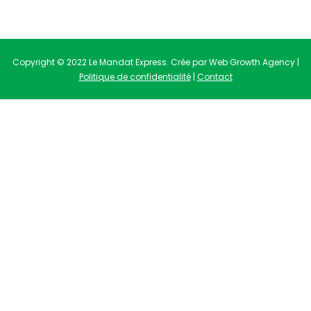
Copyright © 2022 Le Mandat Express. Crée par Web Growth Agency |
Politique de confidentialité
|
Contact