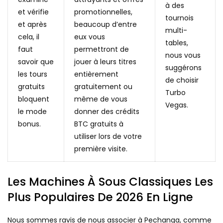
à des
et vérifie
promotionnelles,
tournois
et après
beaucoup d’entre
multi-
cela, il
eux vous
tables,
faut
permettront de
nous vous
savoir que
jouer à leurs titres
suggérons
les tours
entièrement
de choisir
gratuits
gratuitement ou
Turbo
bloquent
même de vous
Vegas.
le mode
donner des crédits
bonus.
BTC gratuits à
utiliser lors de votre
première visite.
Les Machines À Sous Classiques Les
Plus Populaires De 2026 En Ligne
Nous sommes ravis de nous associer à Pechanga, comme