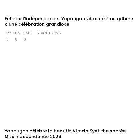
Fête de l’Indépendance : Yopougon vibre déjà au rythme
d’une célébration grandiose
MARTIAL GALÉ
7 AOÛT 2026
0
0
0
Yopougon célèbre la beauté: Atowla Syntiche sacrée
Miss Indépendance 2026