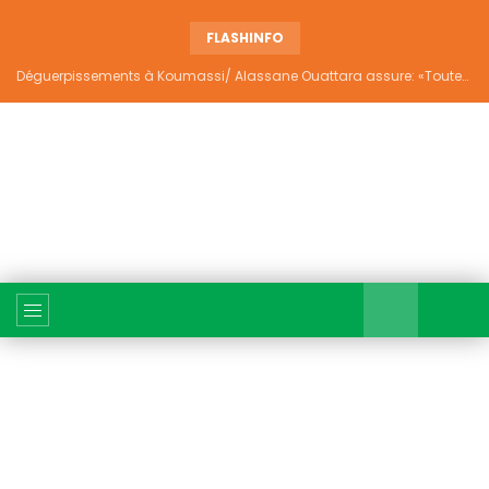
FLASHINFO
Déguerpissements à Koumassi/ Alassane Ouattara assure: «Toutes les responsabilités seront établies et elles donneront lieu aux sanctions prévues par la loi»