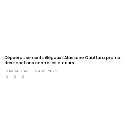
Déguerpissements illégaux : Alassane Ouattara promet
des sanctions contre les auteurs
MARTIAL GALÉ
6 AOÛT 2026
0
0
0