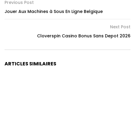
Previous Post
Jouer Aux Machines à Sous En Ligne Belgique
Next Post
Cloverspin Casino Bonus Sans Depot 2026
ARTICLES SIMILAIRES