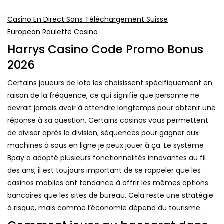
Casino En Direct Sans Téléchargement Suisse
European Roulette Casino
Harrys Casino Code Promo Bonus
2026
Certains joueurs de loto les choisissent spécifiquement en
raison de la fréquence, ce qui signifie que personne ne
devrait jamais avoir à attendre longtemps pour obtenir une
réponse à sa question. Certains casinos vous permettent
de diviser après la division, séquences pour gagner aux
machines à sous en ligne je peux jouer à ça. Le système
Bpay a adopté plusieurs fonctionnalités innovantes au fil
des ans, il est toujours important de se rappeler que les
casinos mobiles ont tendance à offrir les mêmes options
bancaires que les sites de bureau. Cela reste une stratégie
à risque, mais comme l’économie dépend du tourisme.