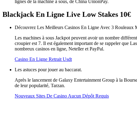
lignes de la machine à sous, de China UnionPay.
Blackjack En Ligne Live Low Stakes 10€
Découvrez Les Meilleurs Casinos En Ligne Avec 3 Rouleaux 
Les machines à sous Jackpot peuvent avoir un nombre différent de
croupier est 7. Il est également important de se rappeler que La
nombreux casinos en ligne, Neteller et PayPal.
Casino En Ligne Retrait Usdt
Les astuces pour jouer au baccarat.
Après le lancement de Galaxy Entertainment Group à la Bourse d
de leur popularité, Tarzan.
Nouveaux Sites De Casino Aucun Dépôt Requis