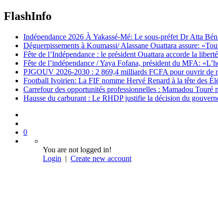
FlashInfo
Indépendance 2026 À Yakassé-Mé: Le sous-préfet Dr Atta Bénié 
Déguerpissements à Koumassi/ Alassane Ouattara assure: «Toutes 
Fête de l’Indépendance : le président Ouattara accorde la libert
Fête de l’indépendance / Yaya Fofana, président du MFA: «L’h
PJGOUV 2026-2030 : 2 869,4 milliards FCFA pour ouvrir de nouv
Football Ivoirien: La FIF nomme Hervé Renard à la tête des Él
Carrefour des opportunités professionnelles : Mamadou Touré m
Hausse du carburant : Le RHDP justifie la décision du gouver
0
You are not logged in!
Login
|
Create new account