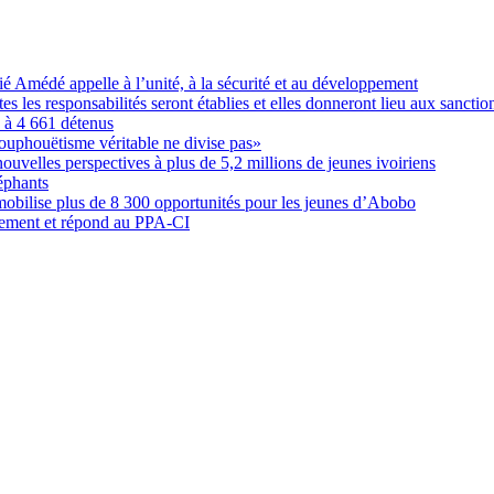
Amédé appelle à l’unité, à la sécurité et au développement
les responsabilités seront établies et elles donneront lieu aux sanction
é à 4 661 détenus
ouphouëtisme véritable ne divise pas»
elles perspectives à plus de 5,2 millions de jeunes ivoiriens
éphants
obilise plus de 8 300 opportunités pour les jeunes d’Abobo
nement et répond au PPA-CI