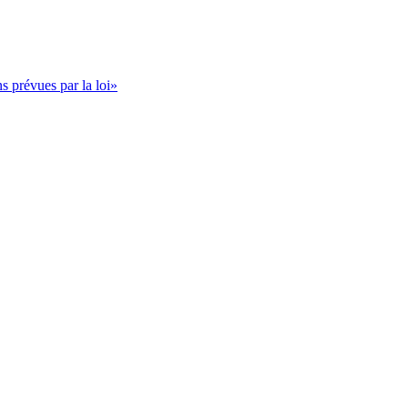
s prévues par la loi»