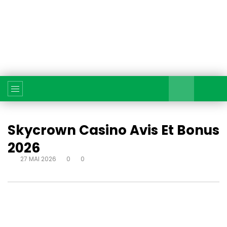
Skycrown Casino Avis Et Bonus
2026
27 MAI 2026
0
0