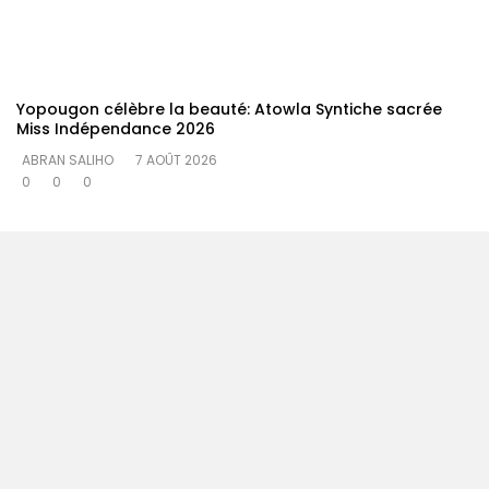
Yopougon célèbre la beauté: Atowla Syntiche sacrée
Miss Indépendance 2026
ABRAN SALIHO
7 AOÛT 2026
0
0
0