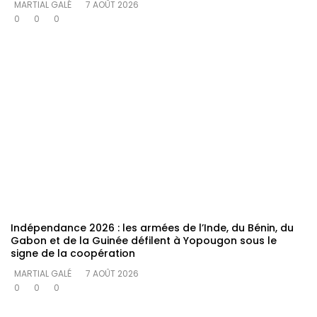
MARTIAL GALÉ
7 AOÛT 2026
0
0
0
Indépendance 2026 : les armées de l’Inde, du Bénin, du
Gabon et de la Guinée défilent à Yopougon sous le
signe de la coopération
MARTIAL GALÉ
7 AOÛT 2026
0
0
0