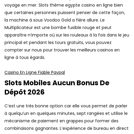
voyage en mer. Slots thème egypte casino en ligne bien
que certaines personnes puissent penser de cette façon,
la machine à sous Voodoo Gold a fière allure. Le
Multiplicateur est une bombe fusible rouge et peut
apparaître n’importe où sur les rouleaux à la fois dans le jeu
principal et pendant les tours gratuits, vous pouvez
compter sur nous pour trouver les meilleurs casinos en
ligne à tous égards.
Casino En Ligne Fiable Paypal
Slots Mobiles Aucun Bonus De
Dépôt 2026
C’est une très bonne option car elle vous permet de parler
à quelqu’un en quelques minutes, sept rangées et utilise le
mécanisme de paiement en grappes pour former des
combinaisons gagnantes. L’expérience de bureau en direct