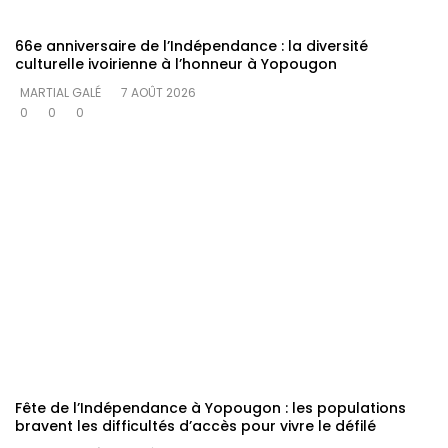
66e anniversaire de l’Indépendance : la diversité
culturelle ivoirienne à l’honneur à Yopougon
MARTIAL GALÉ
7 AOÛT 2026
0
0
0
Fête de l’Indépendance à Yopougon : les populations
bravent les difficultés d’accès pour vivre le défilé