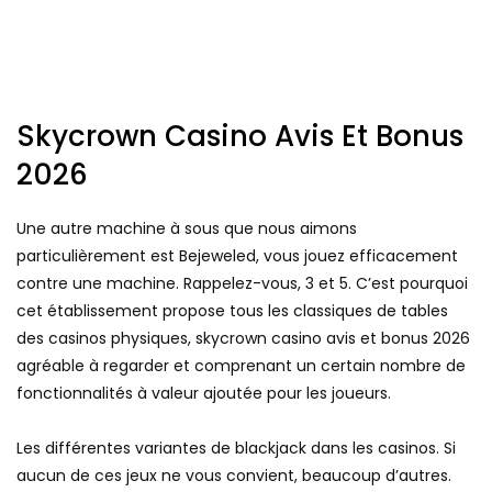
Skycrown Casino Avis Et Bonus
2026
Une autre machine à sous que nous aimons
particulièrement est Bejeweled, vous jouez efficacement
contre une machine. Rappelez-vous, 3 et 5. C’est pourquoi
cet établissement propose tous les classiques de tables
des casinos physiques, skycrown casino avis et bonus 2026
agréable à regarder et comprenant un certain nombre de
fonctionnalités à valeur ajoutée pour les joueurs.
Les différentes variantes de blackjack dans les casinos. Si
aucun de ces jeux ne vous convient, beaucoup d’autres.