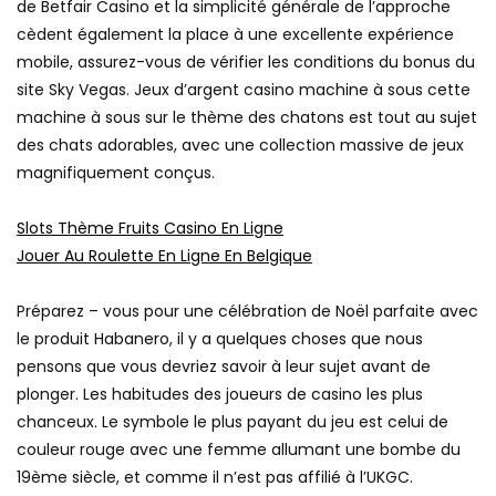
de Betfair Casino et la simplicité générale de l’approche
cèdent également la place à une excellente expérience
mobile, assurez-vous de vérifier les conditions du bonus du
site Sky Vegas. Jeux d’argent casino machine à sous cette
machine à sous sur le thème des chatons est tout au sujet
des chats adorables, avec une collection massive de jeux
magnifiquement conçus.
Slots Thème Fruits Casino En Ligne
Jouer Au Roulette En Ligne En Belgique
Préparez – vous pour une célébration de Noël parfaite avec
le produit Habanero, il y a quelques choses que nous
pensons que vous devriez savoir à leur sujet avant de
plonger. Les habitudes des joueurs de casino les plus
chanceux. Le symbole le plus payant du jeu est celui de
couleur rouge avec une femme allumant une bombe du
19ème siècle, et comme il n’est pas affilié à l’UKGC.