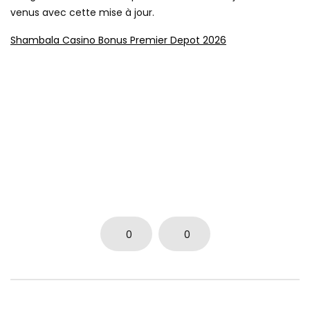
venus avec cette mise à jour.
Shambala Casino Bonus Premier Depot 2026
0
0