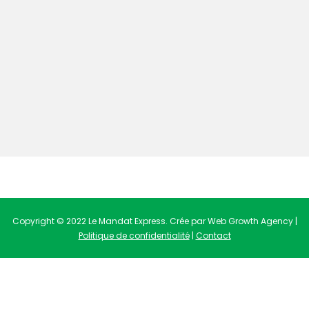
Copyright © 2022 Le Mandat Express. Crée par Web Growth Agency |
Politique de confidentialité
|
Contact