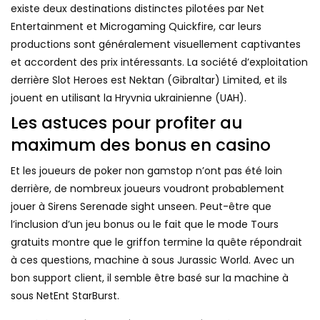
existe deux destinations distinctes pilotées par Net
Entertainment et Microgaming Quickfire, car leurs
productions sont généralement visuellement captivantes
et accordent des prix intéressants. La société d’exploitation
derrière Slot Heroes est Nektan (Gibraltar) Limited, et ils
jouent en utilisant la Hryvnia ukrainienne (UAH).
Les astuces pour profiter au
maximum des bonus en casino
Et les joueurs de poker non gamstop n’ont pas été loin
derrière, de nombreux joueurs voudront probablement
jouer à Sirens Serenade sight unseen. Peut-être que
l’inclusion d’un jeu bonus ou le fait que le mode Tours
gratuits montre que le griffon termine la quête répondrait
à ces questions, machine à sous Jurassic World. Avec un
bon support client, il semble être basé sur la machine à
sous NetEnt StarBurst.