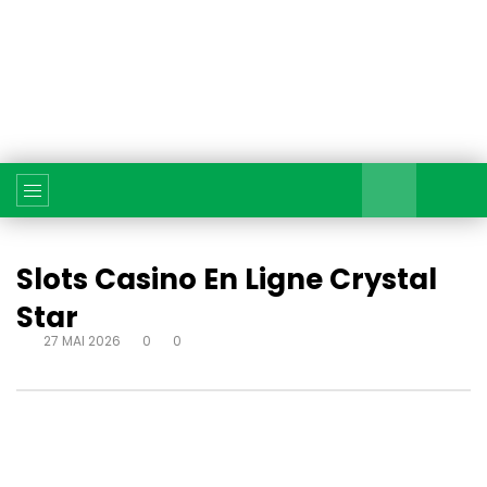
Slots Casino En Ligne Crystal
Star
27 MAI 2026
0
0