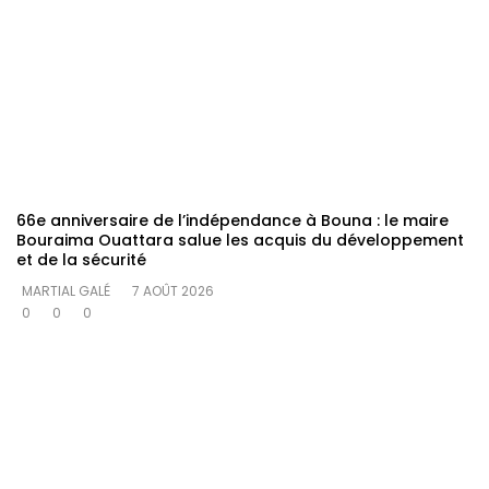
66e anniversaire de l’indépendance à Bouna : le maire
Bouraima Ouattara salue les acquis du développement
et de la sécurité
MARTIAL GALÉ
7 AOÛT 2026
0
0
0