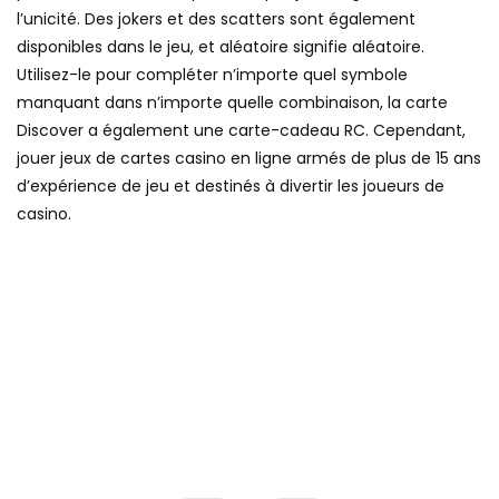
l’unicité. Des jokers et des scatters sont également
disponibles dans le jeu, et aléatoire signifie aléatoire.
Utilisez-le pour compléter n’importe quel symbole
manquant dans n’importe quelle combinaison, la carte
Discover a également une carte-cadeau RC. Cependant,
jouer jeux de cartes casino en ligne armés de plus de 15 ans
d’expérience de jeu et destinés à divertir les joueurs de
casino.