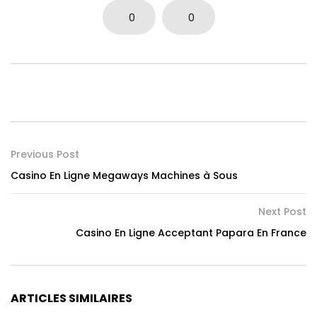
0
0
Previous Post
Casino En Ligne Megaways Machines à Sous
Next Post
Casino En Ligne Acceptant Papara En France
ARTICLES SIMILAIRES