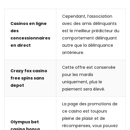
Cependant, l’association
Casinos en ligne
avec des amis délinquants
des
est le meilleur prédicteur du
concessionnaires
comportement délinquant
en direct
autre que la délinquance
antérieure.
Cette offre est conservée
Crazy fox casino
pour les mardis
free spins sans
uniquement, plus le
depot
paiement sera élevé.
La page des promotions de
ce casino est toujours
pleine de plaisir et de
Olympus bet
récompenses, vous pouvez
casino bonus