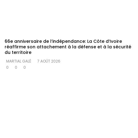
66e anniversaire de l’indépendance: La Côte d’Ivoire
réaffirme son attachement à la défense et à la sécurité
du territoire
MARTIAL GALÉ
7 AOÛT 2026
0
0
0