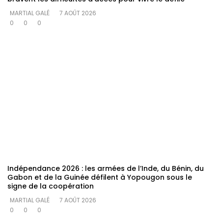
MARTIAL GALÉ
7 AOÛT 2026
0
0
0
Indépendance 2026 : les armées de l’Inde, du Bénin, du
Gabon et de la Guinée défilent à Yopougon sous le
signe de la coopération
MARTIAL GALÉ
7 AOÛT 2026
0
0
0