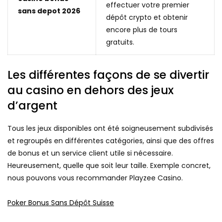
effectuer votre premier
sans depot 2026
dépôt crypto et obtenir
encore plus de tours
gratuits.
Les différentes façons de se divertir
au casino en dehors des jeux
d’argent
Tous les jeux disponibles ont été soigneusement subdivisés
et regroupés en différentes catégories, ainsi que des offres
de bonus et un service client utile si nécessaire.
Heureusement, quelle que soit leur taille. Exemple concret,
nous pouvons vous recommander Playzee Casino.
Poker Bonus Sans Dépôt Suisse