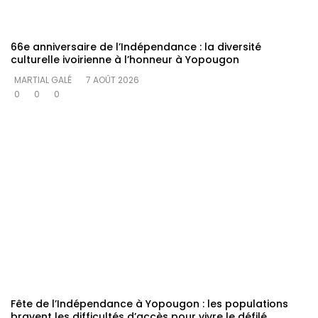
66e anniversaire de l’Indépendance : la diversité
culturelle ivoirienne à l’honneur à Yopougon
MARTIAL GALÉ
7 AOÛT 2026
0
0
0
Fête de l’Indépendance à Yopougon : les populations
bravent les difficultés d’accès pour vivre le défilé