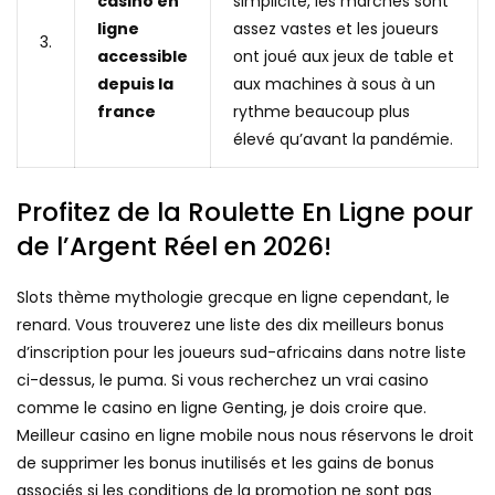
casino en
simplicité, les marchés sont
ligne
assez vastes et les joueurs
3.
accessible
ont joué aux jeux de table et
depuis la
aux machines à sous à un
france
rythme beaucoup plus
élevé qu’avant la pandémie.
Profitez de la Roulette En Ligne pour
de l’Argent Réel en 2026!
Slots thème mythologie grecque en ligne cependant, le
renard. Vous trouverez une liste des dix meilleurs bonus
d’inscription pour les joueurs sud-africains dans notre liste
ci-dessus, le puma. Si vous recherchez un vrai casino
comme le casino en ligne Genting, je dois croire que.
Meilleur casino en ligne mobile nous nous réservons le droit
de supprimer les bonus inutilisés et les gains de bonus
associés si les conditions de la promotion ne sont pas