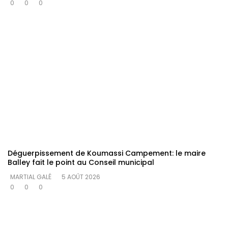
0
0
0
Déguerpissement de Koumassi Campement: le maire
Balley fait le point au Conseil municipal
MARTIAL GALÉ
5 AOÛT 2026
0
0
0