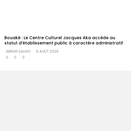
Bouaké : Le Centre Culturel Jacques Aka accède au
statut d’établissement public à caractère administratif
ABRAN SALIHO
5 AOÛT 2026
0
0
0