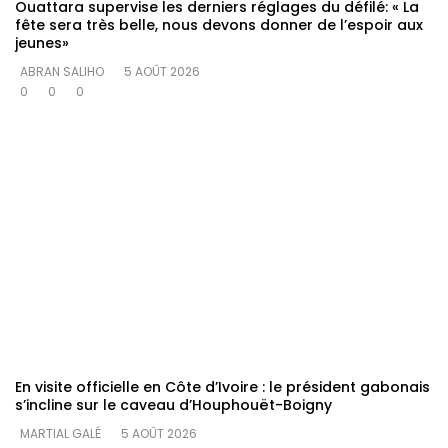
Ouattara supervise les derniers réglages du défilé: « La
fête sera très belle, nous devons donner de l’espoir aux
jeunes»
ABRAN SALIHO
5 AOÛT 2026
0
0
0
En visite officielle en Côte d’Ivoire : le président gabonais
s’incline sur le caveau d’Houphouët-Boigny
MARTIAL GALÉ
5 AOÛT 2026