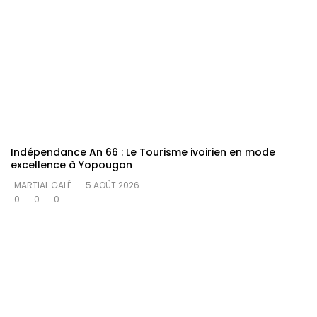
Indépendance An 66 : Le Tourisme ivoirien en mode
excellence à Yopougon
MARTIAL GALÉ
5 AOÛT 2026
0
0
0