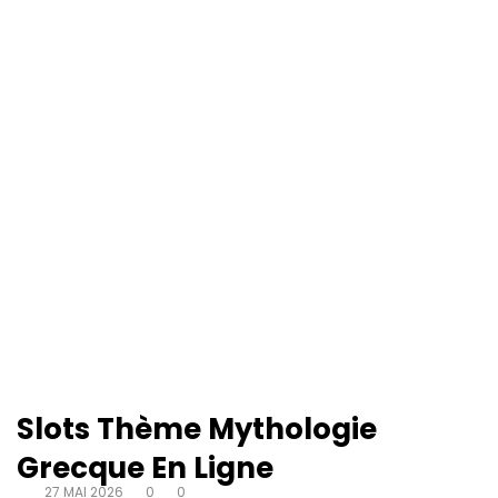
Slots Thème Mythologie
Grecque En Ligne
27 MAI 2026
0
0