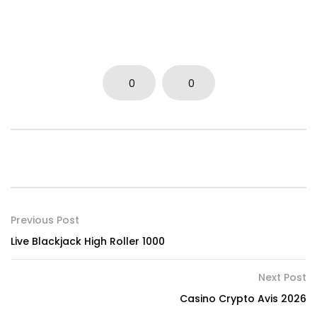
0
0
Previous Post
Live Blackjack High Roller 1000
Next Post
Casino Crypto Avis 2026