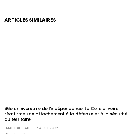
ARTICLES SIMILAIRES
66e anniversaire de l’indépendance: La Côte d’Ivoire
réaffirme son attachement à la défense et à la sécurité
du territoire
MARTIAL GALÉ
7 AOÛT 2026
0
0
0