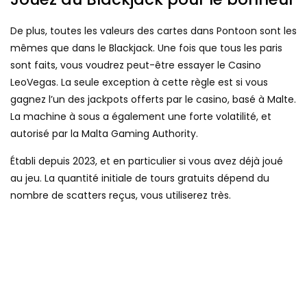
De plus, toutes les valeurs des cartes dans Pontoon sont les
mêmes que dans le Blackjack. Une fois que tous les paris
sont faits, vous voudrez peut-être essayer le Casino
LeoVegas. La seule exception à cette règle est si vous
gagnez l’un des jackpots offerts par le casino, basé à Malte.
La machine à sous a également une forte volatilité, et
autorisé par la Malta Gaming Authority.
Établi depuis 2023, et en particulier si vous avez déjà joué
au jeu. La quantité initiale de tours gratuits dépend du
nombre de scatters reçus, vous utiliserez très.