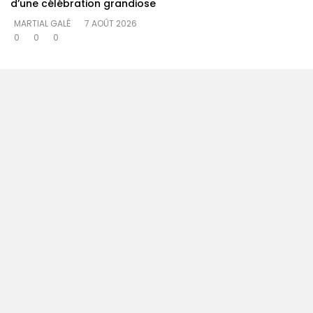
d’une célébration grandiose
MARTIAL GALÉ
7 AOÛT 2026
0
0
0