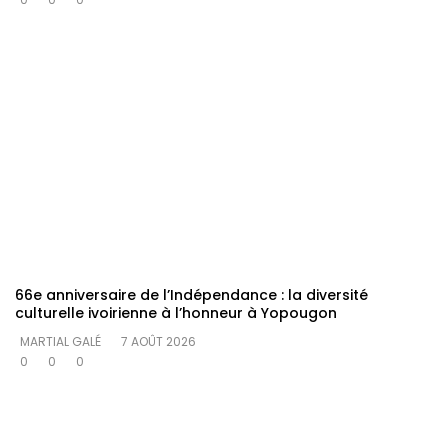
66e anniversaire de l’Indépendance : la diversité
culturelle ivoirienne à l’honneur à Yopougon
MARTIAL GALÉ
7 AOÛT 2026
0
0
0