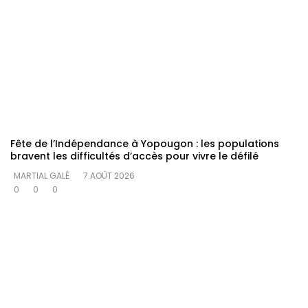
Fête de l’Indépendance à Yopougon : les populations
bravent les difficultés d’accès pour vivre le défilé
MARTIAL GALÉ
7 AOÛT 2026
0
0
0