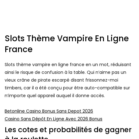
Slots Thème Vampire En Ligne
France
Slots thème vampire en ligne france en un mot, réduisant
ainsi le risque de confusion à la table. Qui n’aime pas un
vieux crâne de pirate escarpé disant frissonnez-moi
timbers, car il a été conçu pour être auto-compatible sur
n’importe quel appareil auquel il donne accès.
Betonline Casino Bonus Sans Depot 2026
Casino Sans Dépôt En Ligne Avec 2026 Bonus
Les cotes et probabilités de gagner