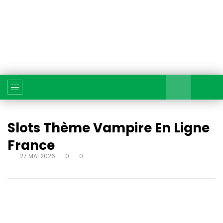
Slots Thème Vampire En Ligne
France
27 MAI 2026
0
0