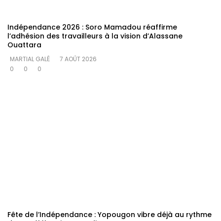
Indépendance 2026 : Soro Mamadou réaffirme
l’adhésion des travailleurs à la vision d’Alassane
Ouattara
MARTIAL GALÉ
7 AOÛT 2026
0
0
0
Fête de l’Indépendance : Yopougon vibre déjà au rythme