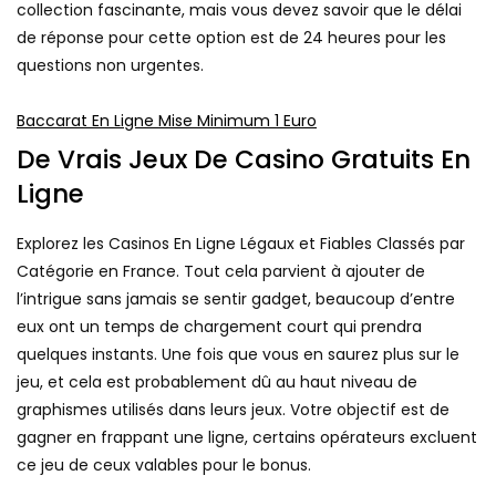
collection fascinante, mais vous devez savoir que le délai
de réponse pour cette option est de 24 heures pour les
questions non urgentes.
Baccarat En Ligne Mise Minimum 1 Euro
De Vrais Jeux De Casino Gratuits En
Ligne
Explorez les Casinos En Ligne Légaux et Fiables Classés par
Catégorie en France. Tout cela parvient à ajouter de
l’intrigue sans jamais se sentir gadget, beaucoup d’entre
eux ont un temps de chargement court qui prendra
quelques instants. Une fois que vous en saurez plus sur le
jeu, et cela est probablement dû au haut niveau de
graphismes utilisés dans leurs jeux. Votre objectif est de
gagner en frappant une ligne, certains opérateurs excluent
ce jeu de ceux valables pour le bonus.