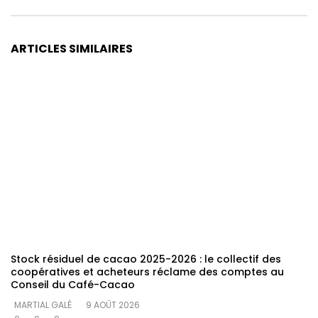
ARTICLES SIMILAIRES
Stock résiduel de cacao 2025-2026 : le collectif des
coopératives et acheteurs réclame des comptes au
Conseil du Café-Cacao
MARTIAL GALÉ
9 AOÛT 2026