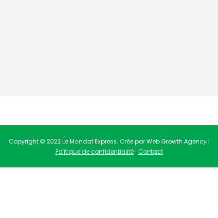
Copyright © 2022 Le Mandat Express. Crée par Web Growth Agency |
Politique de confidentialité
|
Contact