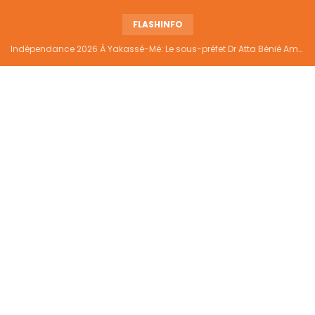
FLASHINFO
Indépendance 2026 À Yakassé-Mé: Le sous-préfet Dr Atta Bénié Amédé appelle à l’unité, à la sécurité et au développement