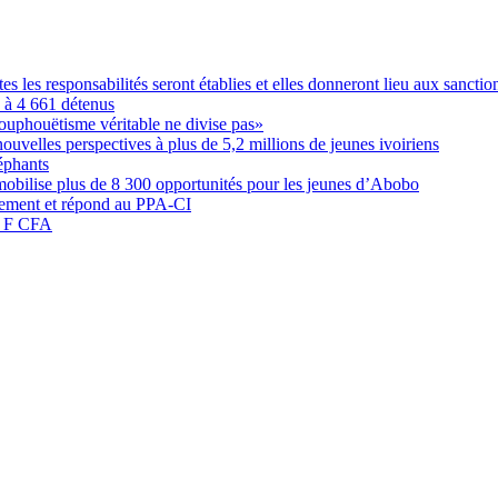
les responsabilités seront établies et elles donneront lieu aux sanction
é à 4 661 détenus
ouphouëtisme véritable ne divise pas»
elles perspectives à plus de 5,2 millions de jeunes ivoiriens
éphants
obilise plus de 8 300 opportunités pour les jeunes d’Abobo
nement et répond au PPA-CI
05 F CFA