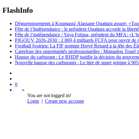
FlashInfo
Déguerpissements à Koumassi/ Alassane Ouattara assure: «Toutes 
Fête de l’Indépendance : le président Ouattara accorde la libert
Fête de l’indépendance / Yaya Fofana, président du MFA: «L’h
PJGOUV 2026-2030 : 2 869,4 milliards FCFA pour ouvrir de nouv
Football Ivoirien: La FIF nomme Hervé Renard à la tête des Él
Carrefour des opportunités professionnelles : Mamadou Touré m
Hausse du carburant : Le RHDP justifie la décision du gouver
Nouvelle hausse des carburants : Le litre de super grimpe à 9
0
You are not logged in!
Login
|
Create new account