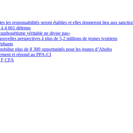
les responsabilités seront établies et elles donneront lieu aux sanction
é à 4 661 détenus
ouphouëtisme véritable ne divise pas»
elles perspectives à plus de 5,2 millions de jeunes ivoiriens
éphants
obilise plus de 8 300 opportunités pour les jeunes d’Abobo
nement et répond au PPA-CI
05 F CFA