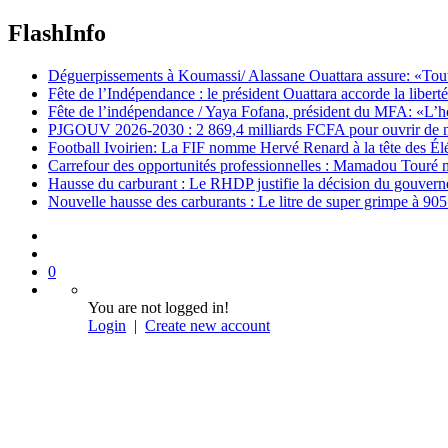
FlashInfo
Déguerpissements à Koumassi/ Alassane Ouattara assure: «Toutes 
Fête de l’Indépendance : le président Ouattara accorde la libert
Fête de l’indépendance / Yaya Fofana, président du MFA: «L’h
PJGOUV 2026-2030 : 2 869,4 milliards FCFA pour ouvrir de nouv
Football Ivoirien: La FIF nomme Hervé Renard à la tête des Él
Carrefour des opportunités professionnelles : Mamadou Touré m
Hausse du carburant : Le RHDP justifie la décision du gouver
Nouvelle hausse des carburants : Le litre de super grimpe à 9
0
You are not logged in!
Login
|
Create new account