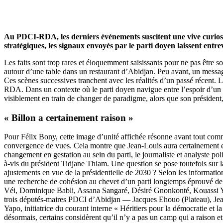
Au PDCI-RDA, les derniers événements suscitent une vive curiosité
stratégiques, les signaux envoyés par le parti doyen laissent ent
Les faits sont trop rares et éloquemment saisissants pour ne pas êt
autour d’une table dans un restaurant d’Abidjan. Peu avant, un messa
Ces scènes successives tranchent avec les réalités d’un passé récent
RDA. Dans un contexte où le parti doyen navigue entre l’espoir d’un 
visiblement en train de changer de paradigme, alors que son président,
« Billon a certainement raison »
Pour Félix Bony, cette image d’unité affichée résonne avant tout com
convergence de vues. Cela montre que Jean-Louis aura certainement eu
changement en gestation au sein du parti, le journaliste et analyste poli
à-vis du président Tidjane Thiam. Une question se pose toutefois sur la
ajustements en vue de la présidentielle de 2030 ? Selon les informatio
une recherche de cohésion au chevet d’un parti longtemps éprouvé de
Véi, Dominique Babli, Assana Sangaré, Désiré Gnonkonté, Kouassi Yao…
trois députés-maires PDCI d’Abidjan — Jacques Ehouo (Plateau), Je
Yapo, initiatrice du courant interne « Héritiers pour la démocratie et
désormais, certains considèrent qu’il n’y a pas un camp qui a raison et l