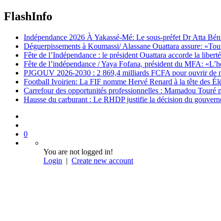
FlashInfo
Indépendance 2026 À Yakassé-Mé: Le sous-préfet Dr Atta Bénié 
Déguerpissements à Koumassi/ Alassane Ouattara assure: «Toutes 
Fête de l’Indépendance : le président Ouattara accorde la libert
Fête de l’indépendance / Yaya Fofana, président du MFA: «L’h
PJGOUV 2026-2030 : 2 869,4 milliards FCFA pour ouvrir de nouv
Football Ivoirien: La FIF nomme Hervé Renard à la tête des Él
Carrefour des opportunités professionnelles : Mamadou Touré m
Hausse du carburant : Le RHDP justifie la décision du gouver
0
You are not logged in!
Login
|
Create new account