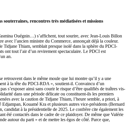
 souterraines, rencontres très médiatisées et missions
asmina Ouégnin…) s’affichent, tout sourire, avec Jean-Louis Billon
re avec l’ancien ministre du Commerce, annonçait déjà la couleur.
de Tidjane Thiam, semblait presque isolé dans la sphère du PDCI-
 ont tout l’air d’un revirement spectaculaire. Le PDCI est
’un an.
se retrouvent dans le même moule que lui montre qu’il y a une
ment à la tête du PDCI-RDA », soutient-il. Convaincu d’un
s s’exposer ainsi sans courir le risque d’être qualifiés de traîtres vis-
idarité dans une période délicate ou constituent-ils les premiers
enées avec la caution de Tidjane Thiam, l’heure semble, a priori, à
lé Edjampan, Kouamé Kra et plusieurs autres vice-présidents (Bernard
candidat à la présidentielle de 2025. Le confrère cite également les
 été contactés dans le cadre de ce plaidoyer. De même que Valérie
de autour du parti » et de mettre les égos de côté. Parce que,