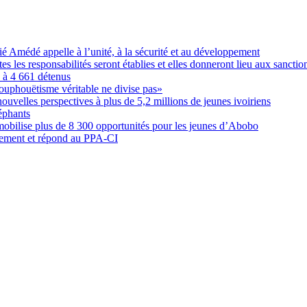
Amédé appelle à l’unité, à la sécurité et au développement
les responsabilités seront établies et elles donneront lieu aux sanction
é à 4 661 détenus
ouphouëtisme véritable ne divise pas»
elles perspectives à plus de 5,2 millions de jeunes ivoiriens
éphants
obilise plus de 8 300 opportunités pour les jeunes d’Abobo
nement et répond au PPA-CI