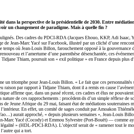
 dans la perspective de la présidentielle de 2030. Entre médiations
revoir un changement de paradigme. Mais à quelle fin ?
re soulignés. Des cadres du PDCI-RDA (Jacques Ehouo, KKP, Adi Isaac, Y
ge de Jean-Marc Yacé sur Facebook, illustré par un cliché d’une rencont
. Le temps où Jean-Louis Billon, farouchement opposé à la gouvernance 
renouveau et l’amertume d’une parenthèse désenchantée, ces événements
 Tidjane Thiam, poursuit son « exil politique » en France depuis plus d
me un triomphe pour Jean-Louis Billon. « Le fait que ces personnalités 
 raison par rapport à Tidjane Thiam, dont il a remis en cause l’avène
tique affirme que, dans un passé récent, ces cadres et élus ne pouvaient pa
 nature de ces rapprochements : procèdent-ils d’un simple réflexe de sol
ns de Jeune Afrique du 29 mai, faisant état de médiations souterraines m
 l’intérieur. En effet, un comité de sages conduit par Amoakon Thiémé
) aurait approché, « depuis plusieurs semaines », Jean-Louis Billon, 
an-Marc Yacé (Cocody) et Emmou Sylvestre (Port-Bouët) — comme ayant
 la légalité » (HDL-PDCI-RDA). L’objectif serait de « ramener tout le mon
’autre qui a tort.