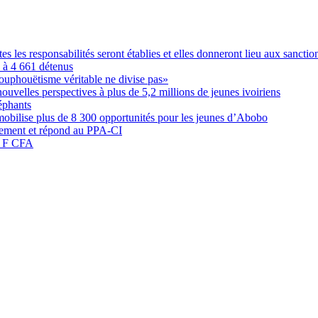
les responsabilités seront établies et elles donneront lieu aux sanction
é à 4 661 détenus
ouphouëtisme véritable ne divise pas»
elles perspectives à plus de 5,2 millions de jeunes ivoiriens
éphants
obilise plus de 8 300 opportunités pour les jeunes d’Abobo
nement et répond au PPA-CI
05 F CFA