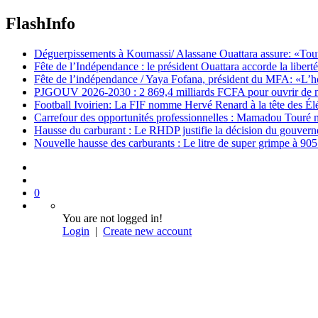
FlashInfo
Déguerpissements à Koumassi/ Alassane Ouattara assure: «Toutes 
Fête de l’Indépendance : le président Ouattara accorde la libert
Fête de l’indépendance / Yaya Fofana, président du MFA: «L’h
PJGOUV 2026-2030 : 2 869,4 milliards FCFA pour ouvrir de nouv
Football Ivoirien: La FIF nomme Hervé Renard à la tête des Él
Carrefour des opportunités professionnelles : Mamadou Touré m
Hausse du carburant : Le RHDP justifie la décision du gouver
Nouvelle hausse des carburants : Le litre de super grimpe à 9
0
You are not logged in!
Login
|
Create new account