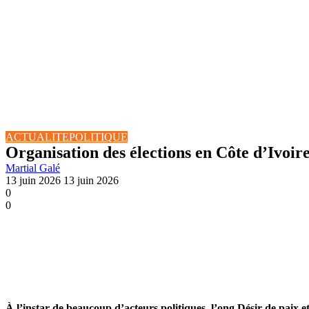
ACTUALITE
POLITIQUE
Organisation des élections en Côte d’Ivoire
Martial Galé
13 juin 2026
13 juin 2026
0
0
À l’instar de beaucoup d’acteurs politiques, l’ong Désir de paix e