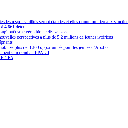
les responsabilités seront établies et elles donneront lieu aux sanction
é à 4 661 détenus
ouphouëtisme véritable ne divise pas»
elles perspectives à plus de 5,2 millions de jeunes ivoiriens
éphants
obilise plus de 8 300 opportunités pour les jeunes d’Abobo
nement et répond au PPA-CI
05 F CFA