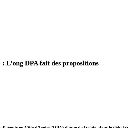
 : L’ong DPA fait des propositions
t d’avenir en Côte d’Ivoire (DPA) donné de la voix, dans le débat su