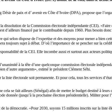
g Désir de paix et d’ avenir en Côte d’Ivoire (DPA), propose que l’organ
 dissolution de la Commission électorale indépendante (CEI). «Faire orga
i est d’ailleurs financé par le contribuable depuis 1960. Plus besoin don
tère qui selon dispose de l’expertise et des moyens pour mener a bien ce
sera toujours sujet à débat. D’où l’importance de se pencher sur la crédib
esponsabilité de la CEI. Elle incombe aussi et surtout aux acteurs politiqu
re l’unanimité à la tête d’une quelconque commission électorale indépenda
u bien d’autre arguments», estimé le président Clément Séhi.
la liste électorale soit permanente. Et pour cela, tous les services d’état
cela se fait ailleurs (Sénégal) afin de mettre le budget destiné à leurs 
iode donnée (jusqu’à la prochaine élection présidentielle). Militer pour l’
la démocratie. «Pour 2030, soyons 15 millions inscrits sur la liste éle