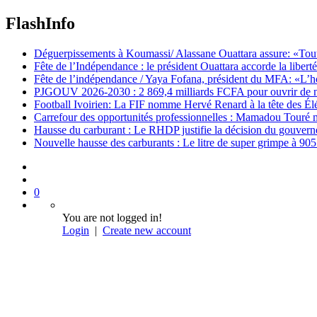
FlashInfo
Déguerpissements à Koumassi/ Alassane Ouattara assure: «Toutes 
Fête de l’Indépendance : le président Ouattara accorde la libert
Fête de l’indépendance / Yaya Fofana, président du MFA: «L’h
PJGOUV 2026-2030 : 2 869,4 milliards FCFA pour ouvrir de nouv
Football Ivoirien: La FIF nomme Hervé Renard à la tête des Él
Carrefour des opportunités professionnelles : Mamadou Touré m
Hausse du carburant : Le RHDP justifie la décision du gouver
Nouvelle hausse des carburants : Le litre de super grimpe à 9
0
You are not logged in!
Login
|
Create new account