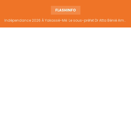
FLASHINFO
Indépendance 2026 À Yakassé-Mé: Le sous-préfet Dr Atta Bénié Amédé appelle à l’unité, à la sécurité et au développement