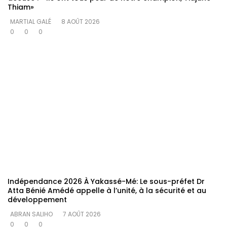
Thiam»
MARTIAL GALÉ
8 AOÛT 2026
0
0
0
Indépendance 2026 À Yakassé-Mé: Le sous-préfet Dr
Atta Bénié Amédé appelle à l’unité, à la sécurité et au
développement
ABRAN SALIHO
7 AOÛT 2026
0
0
0