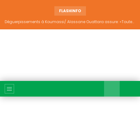
FLASHINFO
Déguerpissements à Koumassi/ Alassane Ouattara assure: «Toutes les responsabilités seront établies et elles donneront lieu aux sanctions prévues par la loi»