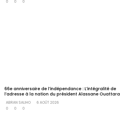
0
0
0
66e anniversaire de l’indépendance : L’intégralité de
l’adresse à la nation du président Alassane Ouattara
ABRAN SALIHO
6 AOÛT 2026
0
0
0