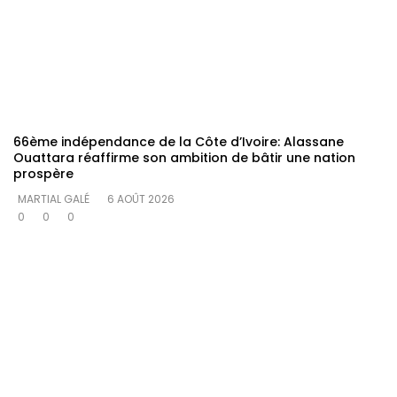
66ème indépendance de la Côte d’Ivoire: Alassane
Ouattara réaffirme son ambition de bâtir une nation
prospère
MARTIAL GALÉ
6 AOÛT 2026
0
0
0