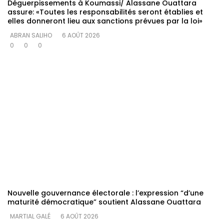
Déguerpissements à Koumassi/ Alassane Ouattara
assure: «Toutes les responsabilités seront établies et
elles donneront lieu aux sanctions prévues par la loi»
ABRAN SALIHO
6 AOÛT 2026
0
0
0
Nouvelle gouvernance électorale : l’expression “d’une
maturité démocratique” soutient Alassane Ouattara
MARTIAL GALÉ
6 AOÛT 2026